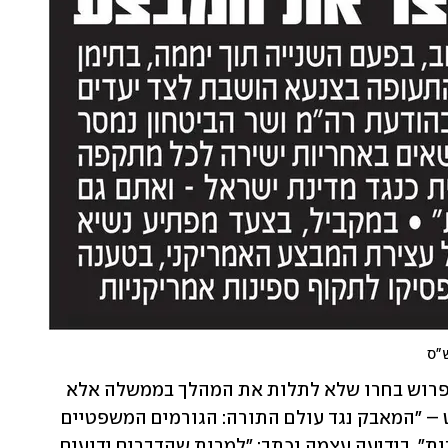
ש"ס
בעיתון "המבשר" המזוהה עם השר מאיר פרוש בחרו שלא לתלות את המהלך בממשלה אלא 
להפנות אצבע מאשימה למערכת המשפט – "המאבק נגד עולם התורה: הגורמים המשפטיים 
נערכים לאכיפת גזירת בני גיוס בני הישיבות". בידיעה עצמה נכתב: "למרות שהדברים ידועים 