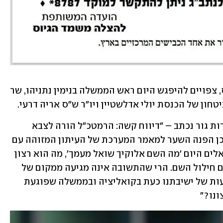
כדי לנסות להגיע לפתרון לגבי חוק הגיוס, צפויים להיפגש היום ראש הממשלה בנימין נתניהו, שר 
טחון של הכנסת יולי אדלשטיין ויו"ר ש"ס אריה דרעי.
בשער העיתון "המודיע" המזוהה עם חסידות גור נכתב – "דיווח קשה: הרמטכ"ל הורה לצבא 
להאיץ משלוח צווים ללומדי תורה". כמו כן הפנה השער למאמר המערכת של העיתון המזוהה עם 
השר גולדקנופף, ובו נכתב "השאלה ששואלים היום 'מה השם אלוקיך שואל מעמך', מה הוא רצון 
השם, איך גורמים קידוש השם. איך מונעים חילול השם. הרי שהתשובה אינה מגיעה ממקום של 
מה נרווויח ומה נפסיד – אלא מה המשמעות של ישיבתנו כעת בקואליציה ובממשלה שפוגעת 
ונו?"