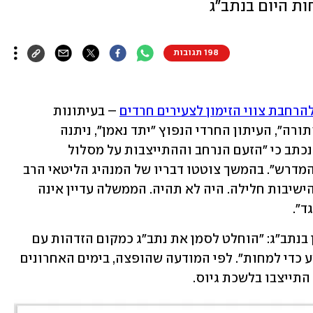
חות היום בנתב"ג
198 תגובות
הרחבת צווי הזימון לצעירים חרדים
 – בעיתונות 
החרדית עולים למתקפה. בביטאון "דגל התורה", העיתון החרדי הנפוץ "יתד נאמן", ניתנה 
הכותרת "חציית קו אדום", ובכותרת הגג נכתב כי "הזעם הנרחב וההתייצבות על מסלול 
התנגשות: צווי גיוס לחובשי ספסלי בית המדרש". בהמשך צוטטו דבריו של המנהיג הליטאי הרב 
דוב לנדו, שאמר: "מאיימים לגייס את בני הישיבות חלילה. היה לא תהיה. הממשלה עדיין אינה 
". 
במקביל, מאיימים בפלג הירושלמי להפגין בנתב"ג: "הוחלט לסמן את נתב"ג כמקום הזדהות עם 
העצורים והערב (יום ד') נצא למקום הפשע כדי למחות". לפי המודעה שהופצה, בימים האחרונים 
התייצבו בלשכת גיוס.