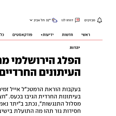
מבזקים
דווחו לנו
°
32
תל אביב
ראשי
חדשות
ידיעות+
פודקאסטים
כל
יהדות
הפלג הירושלמי מת
העיתונים החרדיים 
בעקבות הוראת הרמטכ"ל אייל זמיר
בעיתונות החרדית הגיבו בכעס. "חצ
מסלול התנגשות", נכתב ב"יתד נאמן
חסידות גור תהו מה התועלת בישיב