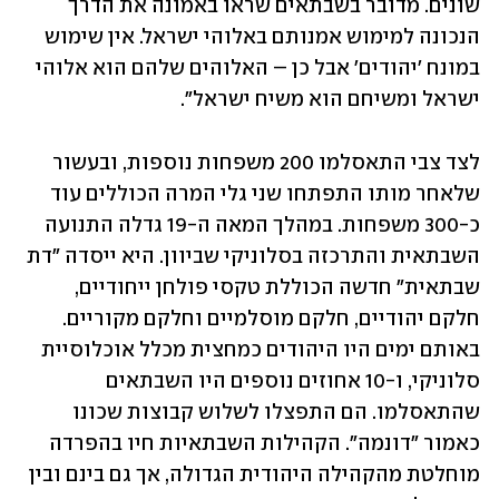
שונים. מדובר בשבתאים שראו באמונה את הדרך 
הנכונה למימוש אמנותם באלוהי ישראל. אין שימוש 
במונח 'יהודים' אבל כן – האלוהים שלהם הוא אלוהי 
ישראל ומשיחם הוא משיח ישראל".
לצד צבי התאסלמו 200 משפחות נוספות, ובעשור 
שלאחר מותו התפתחו שני גלי המרה הכוללים עוד 
כ-300 משפחות. במהלך המאה ה-19 גדלה התנועה 
השבתאית והתרכזה בסלוניקי שביוון. היא ייסדה "דת 
שבתאית" חדשה הכוללת טקסי פולחן ייחודיים, 
חלקם יהודיים, חלקם מוסלמיים וחלקם מקוריים. 
באותם ימים היו היהודים כמחצית מכלל אוכלוסיית 
סלוניקי, ו-10 אחוזים נוספים היו השבתאים 
שהתאסלמו. הם התפצלו לשלוש קבוצות שכונו 
כאמור "דונמה". הקהילות השבתאיות חיו בהפרדה 
מוחלטת מהקהילה היהודית הגדולה, אך גם בינם ובין 