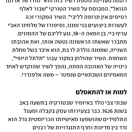
דוגמה מעניינת נוספת לשיר כזה הוא "סודו של אדוננו 
הגואל", המבוסס על השיר הטורקי "שבור לאלף 
רסיסים אין תרופה לליבי". השיר המקורי זכה 
לעשרות ביצועים בני זמננו, וסיפורו של מלחינו האג'י 
עריף ביי, בן המאה ה-18, נגע לליבם של ההמונים. 
מתברר שאשתו הראשונה נטשה אותו, ואת אהובתו 
השנייה, שממנה נולדה לו בת, הוא איבד בשל מחלת 
השחפת. השיר שהולחן במקור עבור "תלתל היופי", 
כינויה של האהובה המתה, נהפך לשיר שהוקדש לאחד 
המאמינים השבתאיים שנפטר – משה אלפנדרי.
למות או להתאסלם
שבתי צבי נולד באיזמיר שבטורקיה בתשעה באב 
בשנת 1626. כבר בצעירותו עסק בקבלה ומעגל 
התלמידים שהושפעו מאישיותו הכריזמטית גדל. הוא 
נדד בין מדינות וחרף התנגדויות של רבנים 