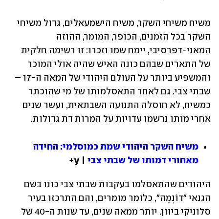
משיח משיחי השקר, משיח הישמעאלים, גדול משיחי 
השקר בכל הזמנים, הכופר, המומר, ההוזה 
המאני-דפרסיבי, יימח שמו וזכרו: זו רשימה חלקית 
של התארים שבהם כונה האיש שהיה אולי המוכר 
והמשפיע ביותר על העולם היהודי של המאה ה-17 – 
שבתי צבי. גם לאחר התאסלמותו של מי שהוכתר 
כמשיח, לא חוסלה התנועה השבתאית, ועשר שנים 
אחרי מותו נרשמו עדויות על המרות דת גדולות.
משיח השקר היהודי שמת כמוסלמי: החידה 
מאחורי דמותו של שבתי צבי
 | y+
היהודים שהתאסלמו בעקבות שבתי צבי כונו בשם 
הגנאי "דוֹנְמֶה", כלומר מומרים, והם התרכזו בעיר 
סלוניקי ביוון. יותר ממאה שנים, עד שנות ה-40 של 