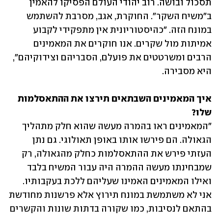
תסכול ובושה. רוב יהודי העולם הפסיקו להאמין 
ב"משיח השקר". החוקרת, אגב, מסרבת להשתמש 
במונח הזה. "כהיסטוריונית אין מתפקידי לקבוע 
אמיתות מול שקרים. אנו חוקרים את המאמינים 
הרבים ומשרטטים את פועלם, הסבריהם וצידוקיהם", 
היא מסבירה.
איך המאמינים השבתאים תירצו את ההתאסלמות 
שלו?

"המאמינים ראו בהמרה מעשה שהוא חלק מתהליך 
הגאולה. הם פירשו אותו באופן תאולוגי. גם נתן 
העזתי פירש את ההתאסלמות כחלק מהגאולה, רק 
שמבחינתו מעשה ההמרה היה עבור המשיח בלבד 
ואילו המאמינים האמינו שעליהם ללכת בעקבותיו. 
אני לא משתמשת במונח תירוץ אלא פרשנות מחודשת 
בהתאם לנסיבות, כמו שקורה בדתות שונות והקשרים 