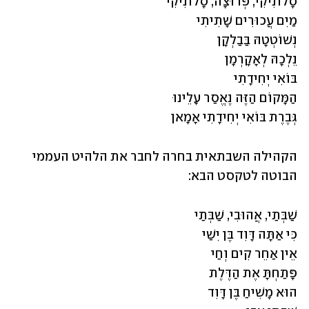
גְּבֶרֶת בּוֹאִי יְחִידָתִי אָמָאן
הקהילה השבתאית בחרה לחבר את הלהיט העממי 
הבוטה לטקסט הבא: