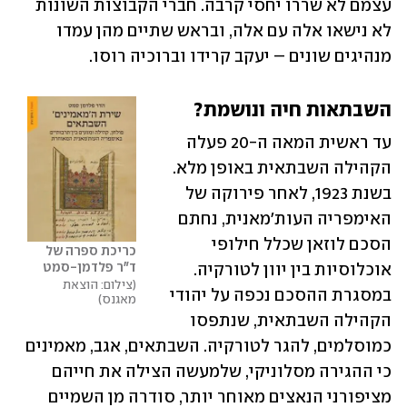
עצמם לא שררו יחסי קרבה. חברי הקבוצות השונות 
לא נישאו אלה עם אלה, ובראש שתיים מהן עמדו 
מנהיגים שונים – יעקב קרידו וברוכיה רוסו.
השבתאות חיה ונושמת?
עד ראשית המאה ה-20 פעלה 
הקהילה השבתאית באופן מלא. 
בשנת 1923, לאחר פירוקה של 
האימפריה העות'מאנית, נחתם 
הסכם לוזאן שכלל חילופי 
כריכת ספרה של 
ד"ר פלדמן-סמט
אוכלוסיות בין יוון לטורקיה. 
צילום: הוצאת 
במסגרת ההסכם נכפה על יהודי 
מאגנס
הקהילה השבתאית, שנתפסו 
כמוסלמים, להגר לטורקיה. השבתאים, אגב, מאמינים 
כי ההגירה מסלוניקי, שלמעשה הצילה את חייהם 
מציפורני הנאצים מאוחר יותר, סודרה מן השמיים 