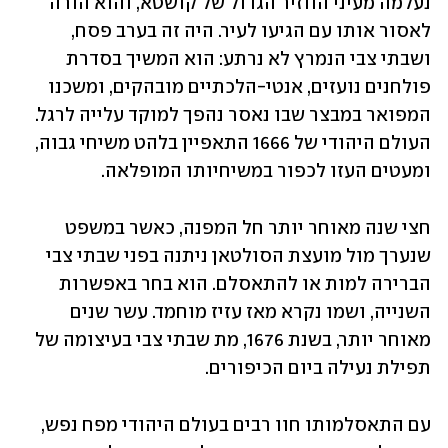
נעלמה מעיני הווזיר הגדול של קושטא, והוא הורה 
לאסור אותו עם הגיעו לעיר. היה זה בערב פסח, 
ושבתי צבי הנמרץ לא נרתע: הוא המשיך בסדרת 
פולחנים נועזים, אנטי-הלכתיים מובהקים, ומשכנו 
המפואר במבצר שבו נאסר נהפך למוקד עלייה לרגל. 
העולם היהודי של 1666 התאפיין בלהט משיחי גבוה, 
ומעטים העזו לכפור במשיחיותו המופלאה.
חצי שנה מאוחר יותר חל המפנה, כאשר במשפט 
שנערך מול מועצת הסולטאן ניתנה בפני שבתי צבי 
הברירה למות או להתאסלם. הוא בחר באפשרות 
השנייה, ושמו נקרא מאז עזיז מוחמד. עשר שנים 
מאוחר יותר, בשנת 1676, מת שבתי צבי בעיצומה של 
תפילת נעילה ביום הכיפורים.
עם התאסלמותו חוו רבים בעולם היהודי מפח נפש, 