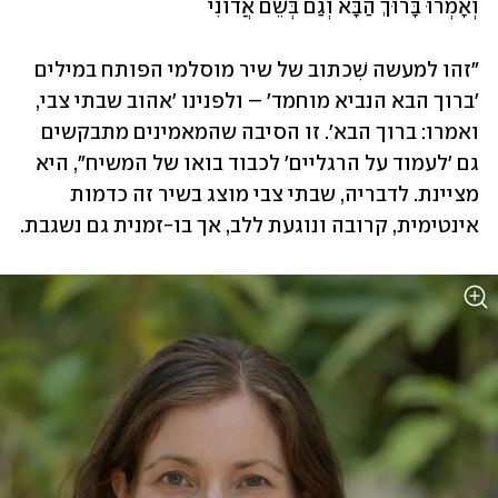
וְאָמְרוּ בָּרוּךְ הַבָּא וְגַם בְּשֵׁם אֲדוֹנִי
"זהו למעשה שִׁכתוב של שיר מוסלמי הפותח במילים 
'ברוך הבא הנביא מוחמד' – ולפנינו 'אהוב שבתי צבי, 
ואמרו: ברוך הבא'. זו הסיבה שהמאמינים מתבקשים 
גם 'לעמוד על הרגליים' לכבוד בואו של המשיח", היא 
מציינת. לדבריה, שבתי צבי מוצג בשיר זה כדמות 
אינטימית, קרובה ונוגעת ללב, אך בו-זמנית גם נשגבת.