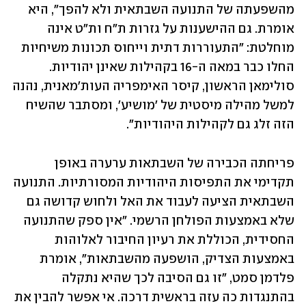
מהשפעתה של התנועה השבתאית ולא להפך", היא 
אומרת. גם ההישענות על גזרות ת"ח ות"ט אינה 
מוחלטת: "התעוררות דתית וייחוס תכונות משיחיות 
החלו כבר במאה ה-16 בקהילות שאינן יהודיות. 
סולימאן הראשון, קיסר האימפריה העות'מאנית, נהנה 
למשל מהילה מיסטית של 'מושיע', ומסתבר שהשיח 
הזה זלג גם לקהילות היהודיות".
פריחתה הכבירה של השבתאות ערערה באופן 
תקדימי את התפיסות היהודיות המסורתיות. התנועה 
השבתאית הציעה לעבוד את האל ולחוש קדושה גם 
שלא באמצעות הפולחן הרשמי. "אין ספק שהתנועה 
החסידית, הכוללת את רעיון החיבור לאלוהות 
באמצעות הצדיק, הושפעה מהשבתאות", אומרת 
פלדמן סמט, "זו גם הסיבה לכך שהיא נתקלה 
בהתנגדות כה עזה בראשית דרכה. אי אפשר להבין את 