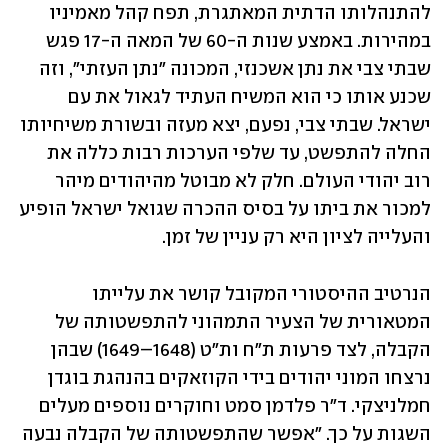
להתנהלותו הדתית המאתגרת, תפח קהל מאמיניו 
במהירות. באמצע שנות ה-60 של המאה ה-17 פגש 
שבתי צבי את נתן אשכנזי, המכונה "נתן העזתי", וזה 
שכנע אותו כי הוא המשיח העתיד לגאול את עם 
ישראל. שבתי צבי, נפעם, יצא מעזה ובשורת משיחיותו 
החלה להתפשט, עד שלפי הערכות רבות כללה את 
רוב יהודי העולם. חלק לא מבוטל מהיהודים מיהר 
למכור את ביתו על בסיס ההכרה שגואל ישראל הופיע 
והעלייה לציון היא רק עניין של זמן.
הנרטיב ההיסטורי המקובל קושר את עלייתו 
המטאורית של הצעיר התמהוני להתפשטותה של 
הקבלה, לצד פרעות ת"ח ות"ט (1648–1649) שבהן 
נרצחו המוני יהודים בידי הקוזאקים בהנהגת בוגדן 
חמלניצקי. ד"ר פלדמן סמט וחוקרים נוספים מעלים 
השגות על כך. "אפשר שהתפשטותה של הקבלה נבעה 