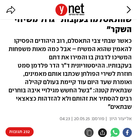
"שַׁבְּתַי, אֲהוּבִי": היהודים
שהתאסלמו בעקבות "גדול משיחי
השקר"
כאשר שבתי צבי התאסלם, רוב היהודים הפסיקו
להאמין שהוא המשיח – אבל כמה מאות משפחות
המשיכו לדבוק בו והמירו את דתם
בעקבותיו. ההיסטוריונית ד"ר הדר פלדמן סמט
חוזרת לשירי הפולחן שכתבו אותם מאמינים,
ואומרת שעד היום עוד קיימת בעולם קהילה
שבתאית קטנה: "בשל החשש מגילויי איבה בוחרים
רבים להסתיר את זהותם ולא להזדהות כצאצאי
שבתאים"
אליעזר היון
| פורסם:
20.05.25 | 04:23
232 תגובות