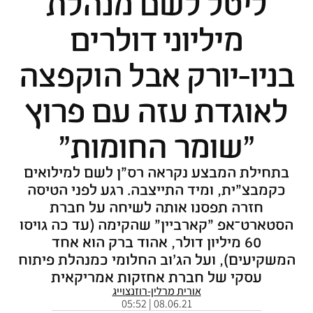
ליטל לשם מנהלת
מיליוני דולרים
בניו-יורק אבל הוקפצה
לאוגדת עזה עם פרוץ
"שומר החומות"
בתחילת המבצע נקראה רס"ן לשם למילואים
כקמבצ"ית, ומיד התייצבה. רגע לפני הטיסה
חזרה תפסנו אותה לשיחה על חברת
הסטארט־אפ "קארביין" שהקימה (עד כה גויסו
60 מיליון דולר, אהוד ברק הוא אחד
המשקיעים), ועל הג'וב החלומי כמנהלת פיתוח
עסקי של חברת אחזקות אמריקאית
אורית מרלין-רוזנצוייג
08.06.21 | 05:52