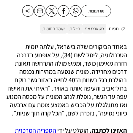
80 תגובות
תגיות
סטארט אפ
חיילות
שומר החומות
באחד הביקורים שלה בישראל, עלתה יזמית 
הטכנולוגיה, ליטל לשם (34), על אופנוע בדרכה 
חזרה מאימון כושר, וממש מולה התרחשה תאונת 
דרכים מחרידה. מונית שנסעה במהירות נכנסה 
בהולכת רגל בשנות ה־40 לחייה באזור גשר רוקח 
בתל־אביב והעיפה אותה באוויר. ״ראיתי את האישה 
עפה עד הגשר, נופלת לנהג המונית על מכסה המנוע 
ואז מתגלגלת על הכביש באמצע צומת עם ארבעה 
כיווני נסיעה״, נזכרת לשם, ״הכל קרה תוך שניות״. 
האזינו לכתבה.
 הוקלט על ידי 
הספריה המרכזית 