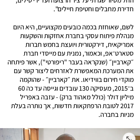
החל מסיור שגרתי על ציר הרצועה ועד ירי טילים, 
חדירת מחבלים וחטיפת חיילים".
לשם, שאוחזת בכמה כובעים מקצועיים, היא היום 
מנהלת פיתוח עסקי בחברת אחזקות והשקעות 
אמריקאית, דירקטורית ויועצת בחמש חברות 
סטארט־אפ, וכאמור, נמנית עם מייסדי חברת 
״קארביין״ (שנקראה בעבר "ריפורטי"), אשר פיתחה 
את המערכת המאפשרת לאזרחים ליצור קשר עם 
מוקדי חירום בווידיאו. את ״קארביין״ - שהוקמה 
ב־2015, מעסיקה 130 עובדים וגייסה עד כה 60 
מיליון דולר (כולל מאהוד ברק) - עזבה באפריל 
2017 לטובת הרפתקאות חדשות, אך נותרה בעלת 
מניות בחברה.