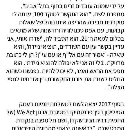
על ידי שמונה עובדים זרים בחוף בתל־אביב", 
מספרת לשם. "הוא התקשר למוקד 100, ענתה לו 
מוקדנית חביבה שהריצה איתו נוהל של שאלות 
קבועות, עם אפס טכנולוגיה וחדשנות שלא מתאים 
בכלום למאה ה־21. הוא הסביר לה, 'שדדו אותי, אני 
עדיין בקשר עין עם השודדים, תוציאי ניידת', והיא 
שאלה - ׳אמיר זה עם אל"ף או עם עי"ן? תן לי כתובת 
מדויקת. בלי זה אני לא יכולה להוציא ניידת׳. הוא 
תפס את הראש ואמר, לא יכול להיות. נפגשנו כשהוא 
החליט לשנות את צורת התקשורת בין אזרחים לגופי 
הצלה״. 
בסוף 2017 יצאה לשם למשלחת יזמיות בעמק 
הסיליקון בסן־פרנססיקו במסגרת ארגון We Act (של 
היזמית דריה הניג־שקד), ושם חל מפנה בנקודת 
המבט שלה. ״לראשונה יצאתי מהבועה הישראלית 