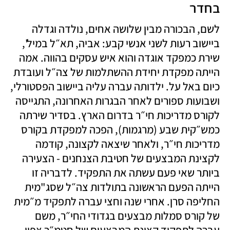
בחדר
לשם, הבכורה מבין שלושה אחים, נולדה וגדלה 
ביישוב רעות לשני אנשי קבע: אביה, תא״ל במיל', 
שירת כמפקד אוגדה והוא איש עסקים בהווה. אמה 
הייתה מפקדת יחידת ההשתלמות של צה״ל ועובדת 
כיום באל על. ילדותה עברה עליה ביישוב הפסטורלי, 
ושבועות ספורים לאחר הבגרות האחרונה, התגייסה 
לקורס מדריכות חי״ר בדרום הארץ. בסדיר שירתה 
כמש״קית שבע (מרגמות), הפכה למפקדת בקורס 
מדריכות חי״ר, ולאחר שיצאה לקצונה, קודמה 
לקצינת המבצעים של חטיבת הצנחנים - הצעירה 
ביותר שאי פעם עשתה את התפקיד. לדבריה זו 
הייתה הפעם הראשונה בתולדות צה״ל שסג"מית 
החליפה סרן. אחרי שנה וחצי עברה לתפקיד מ״מית 
של קורס סמלות מבצעים בגדודי החי״ר, משם 
עברה לתפקיד קצינת המבצעים של חטמ״ר צפון 