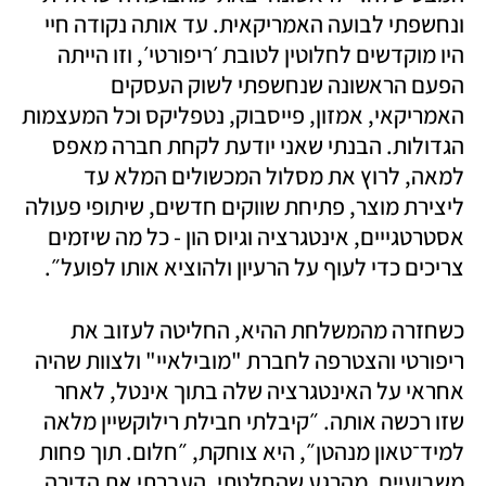
ונחשפתי לבועה האמריקאית. עד אותה נקודה חיי 
היו מוקדשים לחלוטין לטובת ׳ריפורטי׳, וזו הייתה 
הפעם הראשונה שנחשפתי לשוק העסקים 
האמריקאי, אמזון, פייסבוק, נטפליקס וכל המעצמות 
הגדולות. הבנתי שאני יודעת לקחת חברה מאפס 
למאה, לרוץ את מסלול המכשולים המלא עד 
ליצירת מוצר, פתיחת שווקים חדשים, שיתופי פעולה 
אסטרטגייים, אינטגרציה וגיוס הון - כל מה שיזמים 
צריכים כדי לעוף על הרעיון ולהוציא אותו לפועל״. 
כשחזרה מהמשלחת ההיא, החליטה לעזוב את 
ריפורטי והצטרפה לחברת "מובילאיי" ולצוות שהיה 
אחראי על האינטגרציה שלה בתוך אינטל, לאחר 
שזו רכשה אותה. ״קיבלתי חבילת רילוקשיין מלאה 
למיד־טאון מנהטן״, היא צוחקת, ״חלום. תוך פחות 
משבועיים, מהרגע שהחלטתי, העברתי את הדירה 