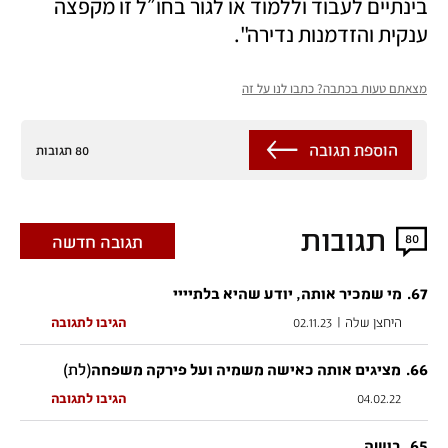
בינתיים לעבוד וללמוד או לגור בחו״ל זו מקפצה 
ענקית והזדמנות נדירה". 
מצאתם טעות בכתבה? כתבו לנו על זה
הוספת תגובה
80 תגובות
תגובות
80
תגובה חדשה
.
67
מי שמכיר אותה, יודע שהיא בלתיייי
היחצן שלה
|
02.11.23
הגיבו לתגובה
66
.
(לת)
מציגים אותה כאישה משמיה ועל פירקה משפחה
04.02.22
הגיבו לתגובה
.
65
בושה