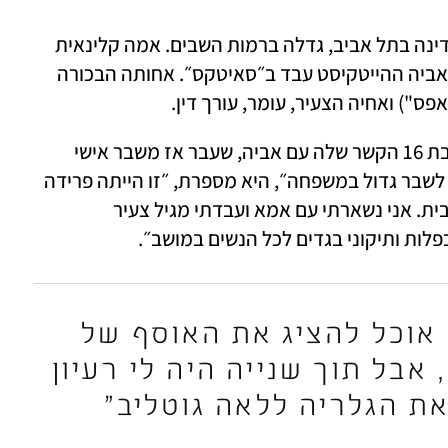
קידר, שמתגוררת ברחוב שקט ליד כיכר המדינה בתל אביב, גדלה ברמות השבים. אמה קלינאית 
תקשורת (הבעלים של רשת מכוני ״משוב״), אביה ההייטקיסט עבד ב״סאיטקס״. אחותה הבכורה 
") ואחיה הצעיר, עומר, עורך דין. 
כשהייתה בת 11 הוריה התגרשו, וכשהייתה בת 16 הקשר שלה עם אביה, שעבר אז משבר אישי 
וכלכלי, התנתק. "הגירושים של הוריי הובילו לשבר גדול במשפחה״, היא מספרת, ״זו הייתה פרידה 
קשה וכואבת וזה שינה את המצב הכלכלי בבית. אני נשארתי עם אמא ועבדתי מגיל צעיר 
כפלות ותיקוני בגדים לכל הנשים במושב״.
"כשקיבלתי מייל שלא אוכל להציג את האוסף של 
ג'ודית ליבר הייתי בשוק, אבל תוך שנייה היה לי רעיון 
את הגלריה ללאה גוטליב"