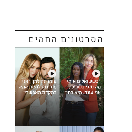
הסרטונים החמים
"כששואלים אותי
עומר נודלמן: "אני
מה טיגי בשבילי,
מתכננת להיות אמא
אני עונה: היא בתי"
בהקדם האפשרי"