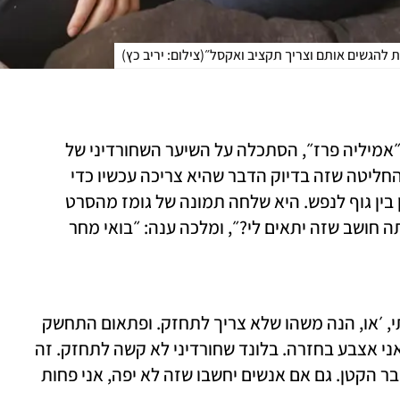
(
צילום: יריב כץ
)
בחודש שעבר צפתה יערה קידר (45) בסרט ״אמיליה פרז״, הסתכלה על השיער השחורדיני של 
סלינה גומז שמגלמת את הדמות הראשית והחליטה שזה בדיוק הדבר שהיא צריכה עכשיו כדי 
לקיים בתוכה באופן יותר מדויק את הסנכרון בין גוף לנפש. היא שלחה תמונה של גומז מהסרט 
למעצב השיער שלה, אבי מלכה, שאלה, ״אתה חושב שזה יתאים לי?״, ומלכה ענה: ״בואי מחר 
״לא״, היא צוחקת. ״ראיתי את הסרט ואמרתי, ׳או, הנה משהו שלא צריך לתחזק. ופתאום התחשק 
לי. זה רק צבע שיער, אמרתי, לא יהיה יפה, אני אצבע בחזרה. בלונד שחורדיני לא קשה לתחזק. זה 
כיף. מכל הדברים שעברתי, הבלונד הוא הדבר הקטן. גם אם אנשים יחשבו שזה לא יפה, אני פחות 