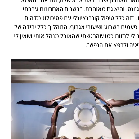
השנייה" שלה, מעצבת האופנה תמרה יובל ג׳ונס. והיא גם מאוהבת. ״בשנים האחרונות עברתי 
תהליך שבו התחברתי לעצמי״, היא משתפת, ״זה כלל טיפול קונבנציונלי עם פסיכולוג מדהים 
שמלווה אותי, אימוני כושר עם מאמנת חמש פעמים בשבוע ושיעורי אגרוף. התהליך כלל ירידה של 
25 ק"ג בשיטת תזונה מסוימת. לא היה חשוב לי לרזות כמו שהרגשתי שהאוכל מנהל אותי ושאין לי 
יטה ולרפא את הנפש״.