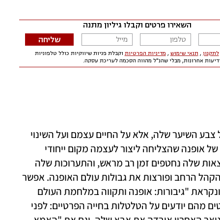
שתינו יודעות שאנחנו לא באמת מדברות על צבע השיער שלה, אלא על החיים עצמם ועל השינוי 
שהיא עברה. קידר היא אוצרת והיסטוריונית של אופנה שהצליחה ליצור לעצמה מקום ייחודי 
בסצנת התרבות המקומית. הכרטיסים להרצאות שלה נחטפים זמן רב מראש, והתערוכות שלה 
במוזיאון העיצוב חולון מעוררות עניין בקרב הקהל הרחב ופורצות את גבולות עולם האופנה. אפשר 
לשער שגם התערוכה החדשה שהיא אצרה  ונקראת "גיבורות: אופנה ותקווה במלחמת העולם 
השנייה", תמשוך המונים למוזיאון. אבל מעטים מהם יודעים על הטלטלות בחייה הפרטיים: לפני 
שנה וחצי התגרשה מאבי בנה (דויד, 12), בינואר האחרון איבדה את אבא שלה, וגם את "האמא 