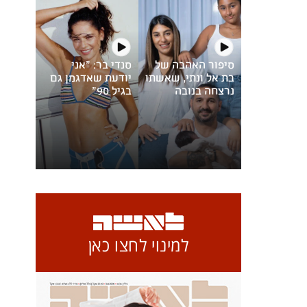
סיפור האהבה של
סנדי בר: "אני
בת אל ונתי, שאשתו
יודעת שאדגמן גם
נרצחה בנובה
בגיל 90"