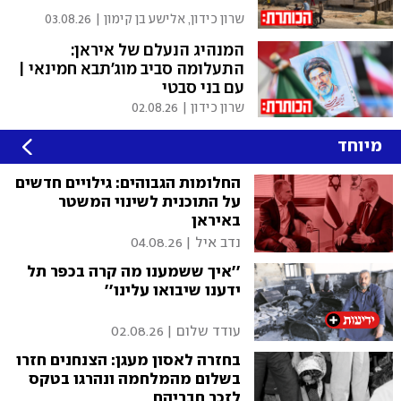
שרון כידון, אלישע בן קימון
|
03.08.26
המנהיג הנעלם של איראן:
התעלומה סביב מוג'תבא חמינאי |
עם בני סבטי
שרון כידון
|
02.08.26
מיוחד
החלומות הגבוהים: גילויים חדשים
על התוכנית לשינוי המשטר
באיראן
נדב איל
|
04.08.26
''איך ששמענו מה קרה בכפר תל
ידענו שיבואו עלינו''
עודד שלום
|
02.08.26
בחזרה לאסון מעגן: הצנחנים חזרו
בשלום מהמלחמה ונהרגו בטקס
לזכר חבריהם