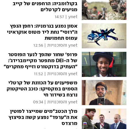
בקולומביה: הרחפנים של קייב
מגיעים לקרטלים
14:57
|
ynet
אסון נמנע בגרמניה: רחפן הנפץ
ה"רוסי" נחת ליד מטוס אוקראיני
עמוס תחמושת
ynet והסוכנויות
|
12:56
פרופ' שחור שהפך לנער הפוסטר
של ה-DEI מתפטר מקיימברידג':
"העתיק בדוקטורט וזייף מחקרים"
ynet והסוכנויות
|
11:52
משפיענים על הכוונת של קרטלי
הסמים במקסיקו: כוכב הטיקטוק
נרצח בשידור חי
ynet והסוכנויות
|
09:34
מלך הכטב"מים שמייצר לפוטין
את ה"ערפד" נפצע קשה בפיצוץ
מרצדס