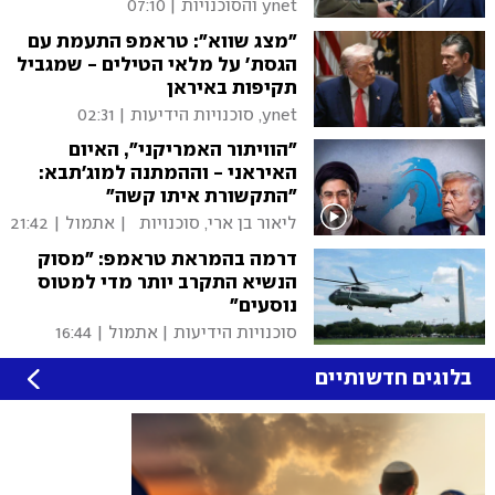
ynet והסוכנויות
|
07:10
"מצג שווא": טראמפ התעמת עם
הגסת' על מלאי הטילים - שמגביל
תקיפות באיראן
ynet, סוכנויות הידיעות
|
02:31
"הוויתור האמריקני", האיום
האיראני - וההמתנה למוג'תבא:
"התקשורת איתו קשה"
ליאור בן ארי, סוכנויות
|
אתמול | 21:42
הידיעות
דרמה בהמראת טראמפ: "מסוק
הנשיא התקרב יותר מדי למטוס
נוסעים"
סוכנויות הידיעות
|
אתמול | 16:44
בלוגים חדשותיים