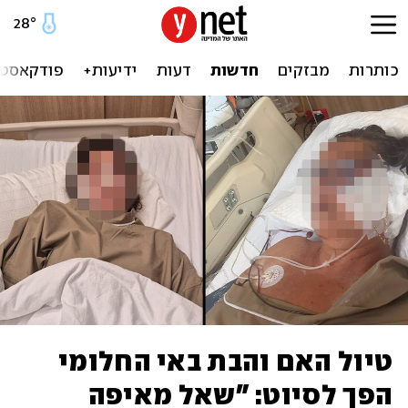
28
°
כותרות
מבזקים
חדשות
דעות
ידיעות+
פודקאסטי
טיול האם והבת באי החלומי
הפך לסיוט: "שאל מאיפה