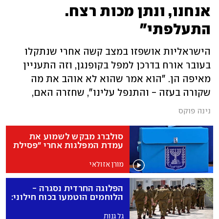
אנחנו, ונתן מכות רצח.
התעלפתי"
הישראליות אושפזו במצב קשה אחרי שנתקלו
בעובר אורח בדרכן למפל בקופנגן, וזה התעניין
מאיפה הן. "הוא אמר שהוא לא אוהב את מה
שקורה בעזה - והתנפל עלינו", שחזרה האם,
שהוכתה בראשה והתמוטטה: "בתי ניסתה להגן
נינה פוקס
עליי וחטפה גם". השתיים פקחו עיניים לראשונה,
התוקף נעצר: "לא חשבנו שכך יסתיים הטיול"
סולברג מבקש לשמוע את
עמדת המפלגות אחרי "פסילת
האלקטור"
מורן אזולאי
הפלוגה החרדית נסגרה -
הלוחמים הוטמעו בכוח חילוני:
"שרפנו את העבר"
גל גנות