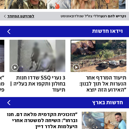
וידאו חדשות
תיעוד המרדף אחר
3 נערי SSQ שדדו חנות
"א
הנערות אל תוך לבנון:
בחולון ותקפו את בעליה |
מת
"האירוע הזה יוצא
תיעוד
פל
משליטה"
נפ
חדשות בארץ
"הזכוכית הקדמית מלאה דם. חנו
וברחו": השיחה למשטרה אחרי
היעלמות אלדר דיין