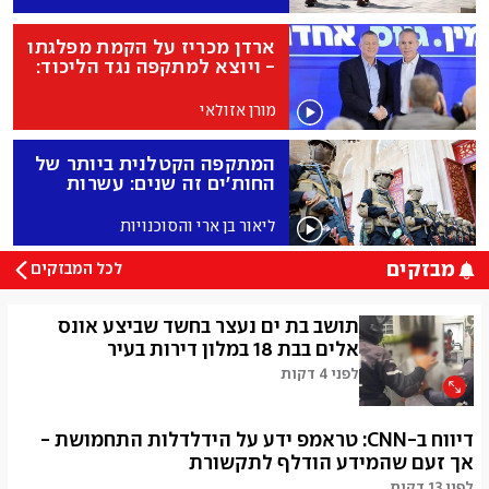
ארדן מכריז על הקמת מפלגתו
- ויוצא למתקפה נגד הליכוד:
"כבר לא ביתי"
מורן אזולאי
המתקפה הקטלנית ביותר של
החות'ים זה שנים: עשרות
חיילים נהרגו בתימן
ליאור בן ארי והסוכנויות
מבזקים
לכל המבזקים
תושב בת ים נעצר בחשד שביצע אונס
אלים בבת 18 במלון דירות בעיר
לפני 4 דקות
המשטרה עצרה תושב בת ים בן 51 בחשד לאונס אלים בצעירה
דיווח ב-CNN: טראמפ ידע על הידלדלות התחמושת -
בת 18 במלון דירות בעיר. בהתאם לממצאי החקירה, המשטרה
אך זעם שהמידע הודלף לתקשורת
תבקש להאריך את מעצרו בבית המשפט. המשטרה מסרה כי
"הערב, בסביבות השעה 19:00, התקבל דיווח במוקד 100 על
לפני 13 דקות