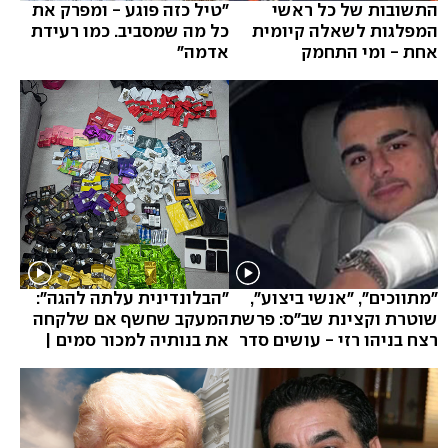
התשובות של כל ראשי
"טיל כזה פוגע - ומפרק את
המפלגות לשאלה קיומית
כל מה שמסביב. כמו רעידת
אחת - ומי התחמק
אדמה"
"מתווכים", "אנשי ביצוע",
"הבלונדינית עלתה להגה":
שוטרת וקצינת שב"ס: פרשת
המעקב שחשף אם שלקחה
רצח בניהו רזי - עושים סדר
את בנותיה למכור סמים |
תיעו