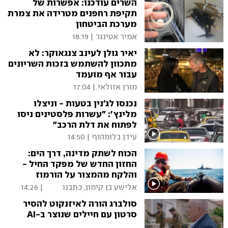
השרים עודכנו: אפשרות של
תקיפת רחפנים מטרידה את צמרת
מערכת הביטחון
אמיר אטינגר
|
18:19
יאיר גולן לעינב צנגאוקר: לא
מתכוון להשתמש בזכות השריונים
עבור אף מועמד
מורן אזולאי
|
17:04
נכנסו לג'נין בטעות - וניצלו
מלינץ': "עשרות פלסטינים ניסו
לפתוח את דלת הרכב"
עידן בלומהוף
|
14:50
הכוח לשתק מדינה, דרך הים:
החזון החדש של מפקד החיל -
והלקח מהמצור על הורמוז
אלישע בן קימון, כתבנו
|
14:26
הצבאי
סולברג הורה לאיזנקוט להסיר
סרטון עם חיילים שנוצר ב-AI