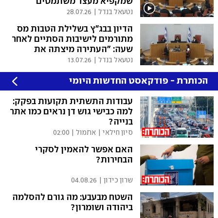
שמקפיא מעצר משתמטים
נטעאל בנדל
|
28.07.26
הדיון בבג"ץ בשלילת הטבות מס
מתורמים לישיבות הסתיים לאחר
שעה: "העתירה מיצתה את
עצמה"?
נטעאל בנדל
|
13.07.26
הכותרת - פודקאסט החדשות היומי
עבודות התשתית תקועות בפקק:
למה כבישי גוש דן נראים כמו אתר
בנייה?
סיון חילאי
|
אתמול | 02:00
האם אפשר להאמין לסקרי
הבחירות?
שרון כידון
|
04.08.26
השטח מבעבע: מה גורם להסלמה
ביהודה ושומרון?