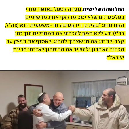
החלופה השלישית
נועדה לטפל באופן יסודי 
בפלסטינים שלא יסכימו לאף אחת מהשתיים 
הקודמות: "בהינתן דירקטיבה חד-משמעית הוא (צה"ל, 
רב"י) ידע ללא ספק להכריע את המחבלים תוך זמן 
קצר; להרוג את מי שצריך להרוג, לאסוף את הנשק עד 
הכדור האחרון ולהשיב את הביטחון לאזרחי מדינת 
ישראל"
.