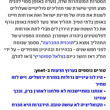
המטרות המוצהרות שלה, נועדה באופן סמוי להניח 
מצע חוקי שישרת שני תהליכים פוליטיים שעלולים 
לשנות את פניה של מדינת ישראל ואת אורחות חיינו 
באופן בלתי הפיך. תהליך אחד נועד לספח באופן גורף 
את כל השטח שבין הירדן לים מבלי לתת אזרחות 
לפלסטינים ביהודה ושומרון. המתווה המפורט של 
התהליך נמצא ב"
תוכנית ההכרעה
", מסמך שנוסח 
לפני חמש שנים - בבהירות ובהיגיון מפחידים – על ידי 
הח"כ דאז והשר כיום 
בצלאל סמוטריץ'
 (ראו להלן).
טורים נוספים ב
ערוץ הדעות
• 
היו לנו עיניים גדולות במזרח ירושלים. ויש לזה 
מחיר
• 
אנחנו בהתיישבות לא סלחנו לאהרן ברק, ובכך 
עווינו
• 
הקואליציה לא עושה טובה. הידברות היא הכרח 