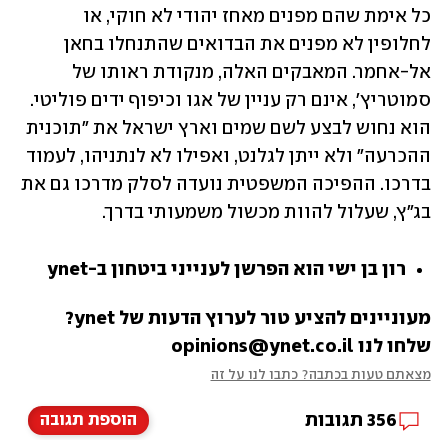
כל אימת שהם מפנים מאחז יהודי לא חוקי, או 
לחלופין לא מפנים את הבדואים שהתנחלו בחאן 
אל-אחמר. המאבקים האלה, מנקודת ראותו של 
סמוטריץ', אינם רק עניין של אגו וכיפוף ידים פוליטי. 
הוא נחוש לבצע לשם שמים וארץ ישראל את "תוכנית 
ההכרעה" ולא ייתן לגלנט, ואפילו לא לנתניהו, לעמוד 
בדרכו. ההפיכה המשפטית נועדה לסלק מדרכו גם את 
בג"ץ, שעלול להוות מכשול משמעותי בדרך.
רון בן ישי הוא הפרשן לענייני ביטחון ב-ynet
מעוניינים להציע טור לערוץ הדעות של ynet? 
שלחו לנו opinions@ynet.co.il
מצאתם טעות בכתבה? כתבו לנו על זה
356
תגובות
הוספת תגובה