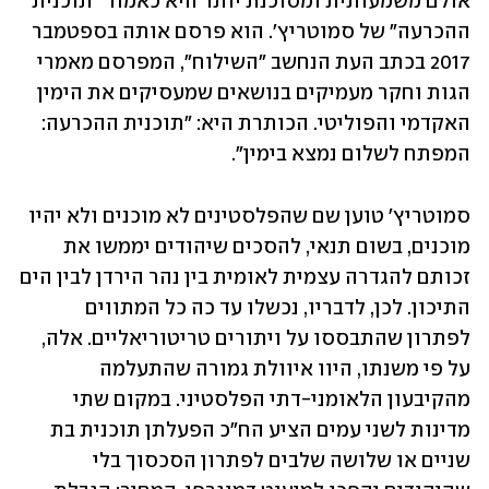
אולם משמעותית ומסוכנת יותר היא כאמור "תוכנית 
ההכרעה" של סמוטריץ'. הוא פרסם אותה בספטמבר 
2017 בכתב העת הנחשב "השילוח", המפרסם מאמרי 
הגות וחקר מעמיקים בנושאים שמעסיקים את הימין 
האקדמי והפוליטי. הכותרת היא: "תוכנית ההכרעה: 
המפתח לשלום נמצא בימין".
סמוטריץ' טוען שם שהפלסטינים לא מוכנים ולא יהיו 
מוכנים, בשום תנאי, להסכים שיהודים יממשו את 
זכותם להגדרה עצמית לאומית בין נהר הירדן לבין הים 
התיכון. לכן, לדבריו, נכשלו עד כה כל המתווים 
לפתרון שהתבססו על ויתורים טריטוריאליים. אלה, 
על פי משנתו, היוו איוולת גמורה שהתעלמה 
מהקיבעון הלאומני-דתי הפלסטיני. במקום שתי 
מדינות לשני עמים הציע הח"כ הפעלתן תוכנית בת 
שניים או שלושה שלבים לפתרון הסכסוך בלי 