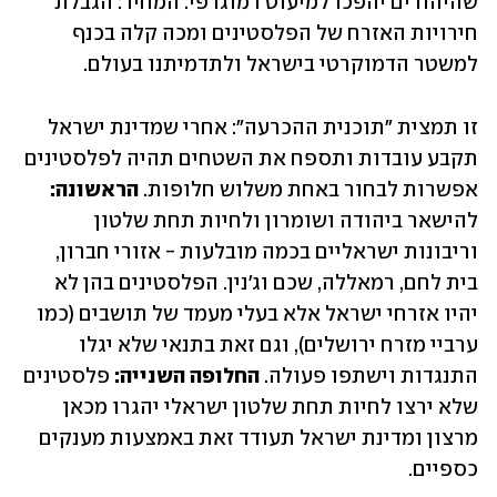
שהיהודים יהפכו למיעוט דמוגרפי. המחיר: הגבלת 
חירויות האזרח של הפלסטינים ומכה קלה בכנף 
למשטר הדמוקרטי בישראל ולתדמיתנו בעולם.
זו תמצית "תוכנית ההכרעה": אחרי שמדינת ישראל 
תקבע עובדות ותספח את השטחים תהיה לפלסטינים 
אפשרות לבחור באחת משלוש חלופות. 
הראשונה:
להישאר ביהודה ושומרון ולחיות תחת שלטון 
וריבונות ישראליים בכמה מובלעות - אזורי חברון, 
בית לחם, רמאללה, שכם וג'נין. הפלסטינים בהן לא 
יהיו אזרחי ישראל אלא בעלי מעמד של תושבים (כמו 
ערביי מזרח ירושלים), וגם זאת בתנאי שלא יגלו 
התנגדות וישתפו פעולה. 
החלופה השנייה:
 פלסטינים 
שלא ירצו לחיות תחת שלטון ישראלי יהגרו מכאן 
מרצון ומדינת ישראל תעודד זאת באמצעות מענקים 
כספיים.