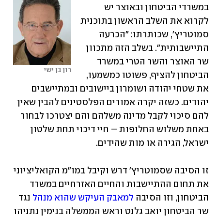
במשרדי הביטחון ובאוצר יש 
לקרוא את השלב הראשון בתוכנית 
סמוטריץ', שכותרתו: "הכרעה 
התיישבותית". בשלב הזה מתכוון 
שר האוצר והשר הטרי במשרד 
רון בן ישי
הביטחון להציף, פשוטו כמשמעו, 
את שטחי יהודה ושומרון ביישובים ובמתיישבים 
יהודים. כשזה יקרה אמורים הפלסטינים להבין שאין 
להם סיכוי לקבל מדינה משלהם והם יצטרכו לבחור 
באחת משלוש החלופות – חיי דיכוי תחת שלטון 
ישראל, הגירה או מות שהידים.
זו הסיבה שסמוטריץ' דרש וקיבל במו"מ הקואליציוני 
את תחום ההתיישבות והחיים האזרחיים במשרד 
הביטחון, וזו הסיבה 
למאבק העיקש שהוא מנהל
 נגד 
שר הביטחון יואב גלנט וראש הממשלה בנימין נתניהו 