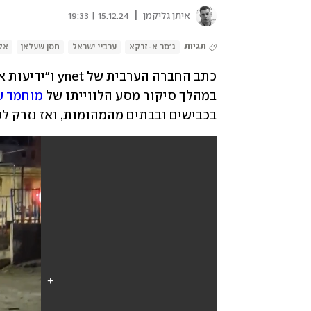
|
איתן גליקמן
15.12.24 | 19:33
תגיות
ג'סר א-זרקא
ערביי ישראל
חסן שעלאן
אל
במהלך סיקור מסע הלווייתו של 
מוחמד 
בכבישים ובבתים מהמהומות, ואז נזרק לעב