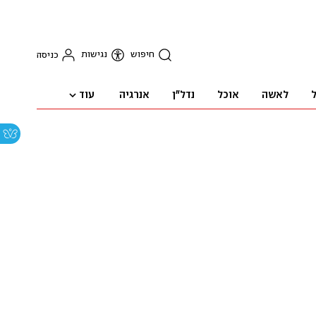
חיפוש
נגישות
כניסה
עוד
ל
לאשה
אוכל
נדל"ן
אנרגיה