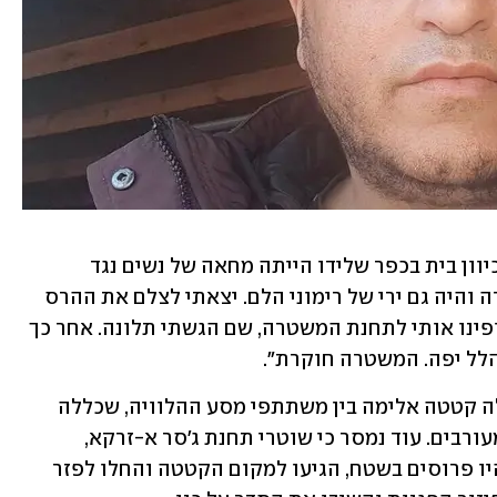
לדברי שעלאן, "אחרי ההלוויה המשכנו בכיוון בית בכפר שלידו הייתה מחאה של נשים נגד 
אלימות. אז התחילו ליידות בקבוקי תבערה והיה גם ירי של רימוני הלם. יצאתי לצלם את ההרס 
ונפצעתי ביד ובחזה. שוטרים הגיעו אליי ופינו אותי לתחנת המשטרה, שם הגשתי תלונה. אחר כך 
הלל יפה. המשטרה חוקרת".
לפי המשטרה, במהלך מסע ההלוויה החלה קטטה אלימה בין משתתפי מסע ההלוויה, שכללה 
שימוש בבקבוקי תבערה שהושלכו בין המעורבים. עוד נמסר כי שוטרי תחנת ג'סר א-זרקא, 
בשיתוף פעולה עם לוחמי יס"מ מנשה שהיו פרוסים בשטח, הגיעו למקום הקטטה והחלו לפזר 