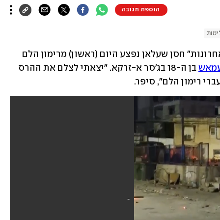
הוספת תגובה
ימות
כתב החברה הערבית של ynet ו"ידיעות אחרונות" חסן שעלאן נפצע היום (ראשון) מרימון הלם 
עמאש
 בן ה-18 בג'סר א-זרקא. "יצאתי לצלם את ההרס 
רי רימון הלם", סיפר.