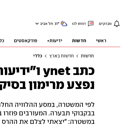
מבזקים
דווחו לנו
°
31
תל אביב
ראשי
חדשות
ידיעות+
פודקאסטים
כל
חדשות
חדשות בארץ
כללי
כתב ynet ו
נפצע מרימון בסיקו
לפי המשטרה, במסע ההלוויה החל
בבקבוקי תבערה. המעורבים פוזרו 
במשטרה: "יצאתי לצלם את ההרס מ