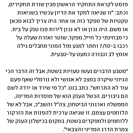
פוסט לקראת התחקיר הראשון מבין שורת תחקירים, 
וכתב: "זו שגיאה למקד את הדיון עכשיו בשגיאות 
טקטיות של מפקד כזה או אחר. היה צריך לבוא מכאן 
או משם. היה נכון או לא נכון לירות פגז טנק על בית. 
כי מבחינתי כל חייל, מפקד, שוטר ואזרח שעלה על 
רכבו ב-7/10 וחתר למגע מול המוני מחבלים גילה 
אומץ לב וגבורה כמעט על-טבעית.
"מטבע הדברים נעשו טעויות בשטח, אבל זה הדבר הכי 
הגיוני שיקרה במצב לא אנושי ולא נורמלי שאף פעם 
עוד לא התרחש", כתב בנט. "כל מי שירד או ירדה לשם 
הם גיבורים. הכשל הענק הוא של מוסדות המדינה, 
הממשלה וארגוני הביטחון, צה"ל והשב"כ, אבל לא של 
הלוחמים עצמם. זו שגיאה ערכית להפנות את הזרקור 
ללוחמים ולמפקדים בשטח, במקום בכישלון הענק של 
צמרת הדרג המדיני והצבאי".