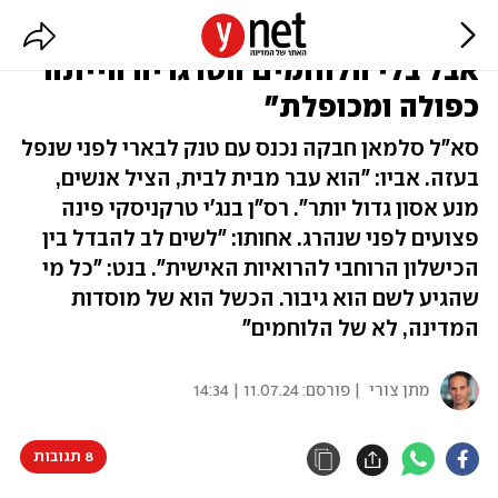
הגבורה בבארי: "היו הרבה מחדלים,
אבל בלי הלוחמים הטרגדיה הייתה
כפולה ומכופלת"
סא"ל סלמאן חבקה נכנס עם טנק לבארי לפני שנפל
בעזה. אביו: "הוא עבר מבית לבית, הציל אנשים,
מנע אסון גדול יותר". רס"ן בנג'י טרקניסקי פינה
פצועים לפני שנהרג. אחותו: "לשים לב להבדל בין
הכישלון הרוחבי להרואיות האישית". בנט: "כל מי
שהגיע לשם הוא גיבור. הכשל הוא של מוסדות
המדינה, לא של הלוחמים"
מתן צורי
| פורסם:
11.07.24 | 14:34
8 תגובות