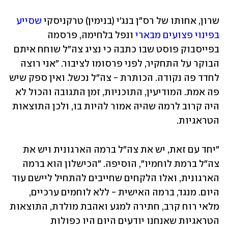
שרון, אחותו של רס"ן בנג'י (בנימין) טרקניסקי 
שסייע 
בפינוי פצועים מבארי
 ונפל בלחימה, פרסמה 
בפייסבוק פוסט שבו כתבה כי נציג צה"ל שוחח איתם 
הבוקר על התחקיר, לפני פרסומו לציבור. "אני רוצה 
לחדד פה נקודה. הכותרת - צה״ל נכשל. ואין ספק שיש 
פה אמת. המודיעין, התוכניות, זמן התגובה והכול לא 
היה קרוב לרמה שהיה אמור להיות בו, ולכן התוצאות 
הטראגיות.
"יחד עם זאת, יש את צה"ל ברמה הארגונית ויש את 
צה"ל ברמת לוחמיו", הוסיפה. "הכישלון הוא ברמה 
הארגונית, ואלו הלקחים שחייבים להתחיל ליישם עוד 
היום. מנגד, ברמה האישית - ללא לוחמים ערכיים, 
מלאי רוח קרב, חתירה למגע ואהבת מולדת, התוצאות 
הטראגיות שאנחנו יודעים היום היו כפולות 