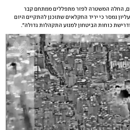
כשעה לאחר ההודעות על ביטול האירועים, החלה המשטרה לפזר מתפללים ממתחם קבר 
הרשב"י במירון. מהמועצה האזורית גליל עליון נמסר כי יריד החקלאים שתוכנן להתקיים היום 
ודרישת כוחות הביטחון למנוע התקהלות גדולה".