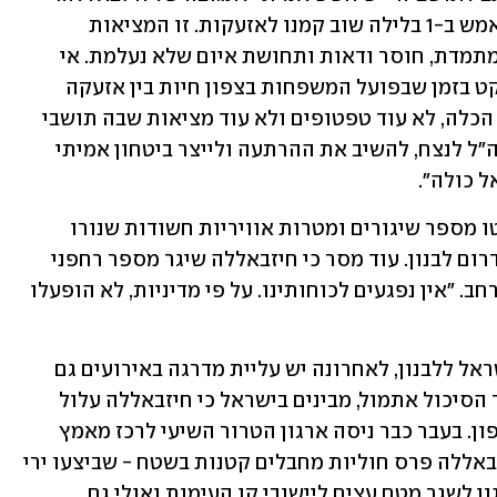
למרות כל הדיבורים על הפסקת אש, רק אמש ב-1 בלילה שוב קמנו לאזעקות. זו המציאות 
שתושבי הצפון חיים בה יום-יום דריכות מתמדת, חוסר ודאות ותחושת איום שלא נעלמת. אי 
אפשר להמשיך למכור לציבור מצג של שקט בזמן שבפועל המשפחות בצפון חיות בין אזעקה 
לאזעקה. הגיע הזמן לשנות גישה. לא עוד הכלה, לא עוד טפטופים ולא עוד מציאות שבה תושבי 
הגבול משלמים את המחיר. צריך לתת לצה״ל לנצח, להשיב את ההרתעה ולייצר ביטחון אמיתי 
ל כולה".
מוקדם יותר היום עדכן דובר צה"ל כי יורטו מספר שיגורים ומטרות אוויריות חשודות שנורו 
לעבר המרחב שבו פועלים כוחות צה"ל בדרום לבנון. עוד מסר כי חיזבאללה שיגר מספר רחפני 
נפץ שהתפוצצו בסמוך לכוחות צה"ל במרחב. "אין נפגעים לכוחותינו. על פי מדיניות, לא הופעלו 
למעשה, למרות הפסקת האש שיש בין ישראל ללבנון, לאחרונה יש עליית מדרגה באירועים גם 
מצד צה"ל וגם מצד חיזבאללה. כעת, לאור הסיכול אתמול, מבינים בישראל כי חיזבאללה עלול 
בתגובה להרחיב את טווח הירי באזור הצפון. בעבר כבר ניסה ארגון הטרור השיעי לרכז מאמץ 
ולבצע ירי עצים. במהלך ימי המלחמה חיזבאללה פרס חוליות מחבלים קטנות בשטח - שביצעו ירי 
רקטי מהיר. החשש כעת הוא שינסה הארגון לשגר מטח עצים ליישובי קו העימות ואולי גם 