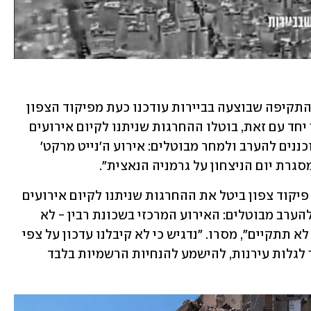
מעיריית נהריה נמסר לתושבים כי "לאור התקיפה שבוצעה בביירות עודכנו כעת מפיקוד הצפון 
כי ההנחיות לציבור נותרות ללא שינוי אך יחד עם זאת, בוטלו ההחרגות שניתנו לקיום אירועים 
המוניים בעיר. לאור זאת, האירועים המתוכננים להערב ולמחר מבוטלים: אירוע ה'נייט מרקט' 
גרת יום הניצחון על גרמניה הנאצית".
גם במעלות תרשיחא הודיעו לתושבים כי פיקוד צפון ביטל את ההחרגות שניתנו לקיום אירועים 
המוניים. "לאור זאת, האירועים שתוכננו להערב מבוטלים: האירוע המרכזי בשכונת רבין - לא 
יתקיים. הדלקת ל"ג בעומר ברחוב הזית - לא תתקיים", מסרו. "נדגיש כי לא קיבלנו עדכון על צפי 
לירי לעבר העיר, אך אנו מבקשים להמשיך לגלות עירנות, להישמע להנחיות הרשמיות בלבד 