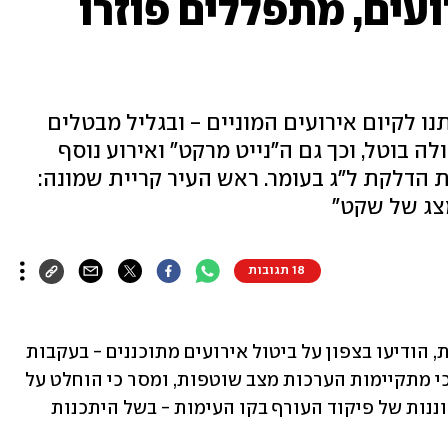
עים, מתפללים פוזרו
ו לקיום אירועים המוניים - ובגליל מבטלים
לה בוטל, וכך גם ה"נייט מרקט" ואירוע נוסף
 הדלקת ל"ג בעומר. ראש העיר קריית שמונה:
צג של שקט"
18 תגובות
יום לאחר חיסול מפקד כוח רדואן בביירות, הודיעו בצפון על ביטול אירועים מתוכננים - בעקבות 
דרישת כוחות הביטחון. דובר צה"ל עדכן כי מתקיימות הערכות מצב שוטפות, ומסר כי הוחלט על 
ביטול אירועים שהוחרגו ממדיניות ההתגוננות של פיקוד העורף בקו העימות - בשל היתכנות 