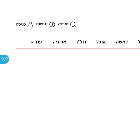
חיפוש
נגישות
כניסה
עוד
ל
לאשה
אוכל
נדל"ן
אנרגיה