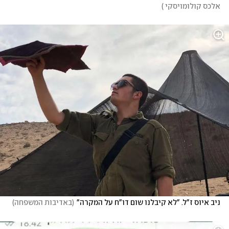
אלכס קולומויסקי 
)
ניב איוס ז"ל. "לא קיבלנו שום דו"ח על המקרה"
(
באדיבות המשפחה
)