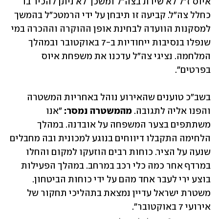
איוס ז"ל לא שירת בצה"ל ומשכך לא ניתן להכיר בו 
כחלל צה"ל. קביעה זו תיבחן על ידי הרמטכ״ל בהמשך 
למסקנות הוועדה לבחינת אופן ההוקרה וההכרה במי 
שנפלו בנסיבות ייחודיות ב-7 באוקטובר ובמהלך 
המלחמה. נציגי צה״ל עדכנו את משפחת איוס 
בפרטים".
בשב"כ טוענים שהאירוע נוהל באחריות המשטרה 
והפנו אליה לתגובה. 
מהמשטרה נמסר:
 "אנו 
משתתפים בצער המשפחה על אובדנה. במהלך 
הלחימה התקבלו דיווחים בנוגע למכונית ובה מחבלים 
שנעה על הציר. כוחות רבים הוזעקו למקום והחלו 
במרדף אחר כמה כלי רכב במרחב. במהלך הפעילות 
בוצע ירי לעבר אחד מהם על ידי כוחות הביטחון. 
משטרת ישראל עדיין נמצאת בתהליכי תחקור של 
אירועי 7 באוקטובר".