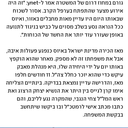
גורם במחוז דרום של המשטרה אמר ל-ynet: "זה היה 
אירוע מצער שהתפתח בערפל הקרב. אסור לשכוח 
שבאותו היום היו עדיין מאות מחבלים באזור, ואיוס 
ככל הנראה נסע בשלב מסוים על כביש בניגוד לתנועה 
באופן שעורר עוד יותר את החשד של הכוחות".
מאז הכירה מדינת ישראל באיוס כנפגע פעולות איבה, 
אבל את משפחתו זה לא מספק. מאחר שהוא הוקפץ 
באותו יום על ידי היחידה שלו, היא מנהלת מאבק 
עיקש כדי שהוא יוכר כחלל צה"ל. 11 חודשים חלפו 
מאז, והדרישה עדיין נמצאת בבדיקה. בינתיים הצליחה 
אימו קרן לגייס בין היתר את הנשיא יצחק הרצוג ואת 
ראש המל"ל צחי הנגבי, שהמקרה נגע לליבם, והם 
כתבו מכתב אישי לרמטכ"ל ובו ביקשו שיתחשב 
בבקשת המשפחה. 