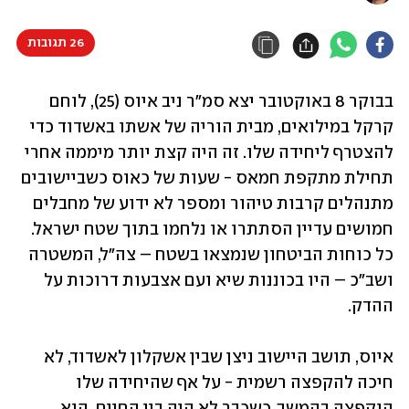
26 תגובות
בבוקר 8 באוקטובר יצא סמ"ר ניב איוס (25), לוחם 
קרקל במילואים, מבית הוריה של אשתו באשדוד כדי 
להצטרף ליחידה שלו. זה היה קצת יותר מיממה אחרי 
תחילת מתקפת חמאס - שעות של כאוס כשביישובים 
מתנהלים קרבות טיהור ומספר לא ידוע של מחבלים 
חמושים עדיין הסתתרו או נלחמו בתוך שטח ישראל. 
כל כוחות הביטחון שנמצאו בשטח – צה"ל, המשטרה 
ושב"כ – היו בכוננות שיא ועם אצבעות דרוכות על 
ההדק.
איוס, תושב היישוב ניצן שבין אשקלון לאשדוד, לא 
חיכה להקפצה רשמית - על אף שהיחידה שלו 
הוקפצה בהמשך, כשכבר לא היה בין החיים. הוא 