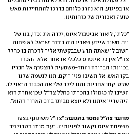
חלל פעולת איבה או טרור. הוא לא נהרג בידי מחבלים 
או בפיגוע. הוא נהרג כלוחם בדרכו להתחיילות מאש 
טועה ואכזרית של כוחותינו.
"כלתי, ליאור אביטבול איוס, ילדה את נכדי, בנו של 
ניב. חשוב שיידע שאביו היה גיבור ישראל. לא פחות. 
חשוב לי שאתה תדע שבבקשתי אליך להכרה בו כחלל 
צה"ל אין כל אינטרס כלכלי או אחר, אלא ההכרה 
בכוונתו הברורה והחד-משמעית להצטרף אל חבריו 
בקו האש. אל תשיבו פניי ריקם. תנו לנשמה שלנו 
שקט. קחו אחריות ותנו לילד שלי את הכבוד הראוי לו. 
השיבו לו כגמולו בהכרתו כחלל צה"ל, שכן אחרת הוא 
היה עדיין איתנו ולא יוצא מביתו ביום הארור ההוא".
מדובר צה"ל נמסר בתגובה:
 "צה"ל משתתף בצער 
משפחת איוס וקשוב לפניותיה. בעת מותו הטרגי ניב 