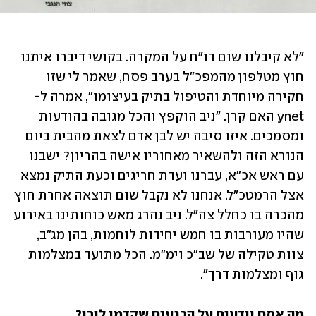
"לא קיבלנו שום דו"ח על המקרה. בקושי דיברו איתנו 
חוץ מטלפון מהמפכ"ל בערב פסח, שאמר לי שזו 
חקירה מיוחדת והטיפול בתיק בעיצומו", אמרה ל-
ynet האם קרן. "ניב הוקפץ והכל מגובה בהודעות 
ומסמכים. איזו סיבה יש לבן אדם לצאת מהבית ביום 
הנורא הזה ולהשאיר מאחוריו אישה בהריון? ישבנו 
עם ראש אכ"א, עברנו ועדת חריגים וכעת התיק נמצא 
אצל הרמטכ"ל. אנחנו לא נקבל שום תוצאה אחרת חוץ 
מהכרה בו כחלל צה"ל. ניב נהרג מאש כוחותינו באירוע 
שהיו מעורבות בו חמש יחידות לוחמות, בהן מג"ב, 
צוות טקילה של שב"כ וימ"מ. הכל מתועד במצלמות 
גוף ומצלמות דרך".
מה אתם יודעים על הרגעים שקדמו לירי?
