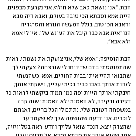
הבת. "אני נושאת כאב שלא חולף, אני נקרעת מבפנים. 
היית אמא וסבתא הכי טובה בעולם, ואבא היה סבא 
והאבא הכי טוב. בגלל המעשה הנורא והטרגדיה 
הנוראית אבא כבר קיבל את העונש שלו. אין לי אמא 
ולא אבא".
הבת הוסיפה: "אמא שלי, אני צועקת את נשמתי. ראית 
שהתמוטטתי ביום שדיווחו לי שנרצחת? צעקתי לך 
שתבואי תהיי איתי בבית החולים. אמא, כשהגעתי 
לזהות אותך באבו כביר בכיתי עלייך, נישקתי אותך, 
חיבקתי אותך. הייית יפה כמו תמיד. ביקשתי לראות כל 
דקירה ודקירה, לא האמנתי לא האמנתי שזה קרה 
במשפחה הטובה שלי. נתתם לי הכל בחיים, דאגתם 
לנכדים. אני יודעת שהנשמה שלך לא שקטה עד 
שהצדק ייצא. הנכד שואל עלייך ויודע, ראה בטלוויזיה, 
אמר שהוא אוהב את סבתא וסבא. אל תכעסי עליי 