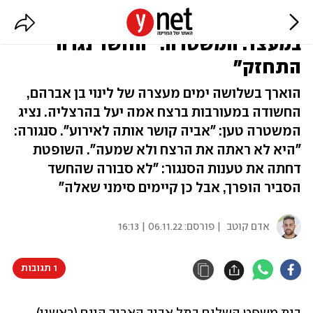
הבת החשודה ברצח אמה תישאר
במעצר. המשטרה: "החשד נגדה
התחזק"
הוארך בשלושה ימים מעצרה של לינוי בן אברהם,
החשודה במעורבות ברצח אמה יעל בהרצליה. נציג
המשטרה טען: "אביה קושר אותה לאירוע". סנגורה:
"היא לא ראתה את הרצח ולא שמעה". השופטת
דחתה את טענות הסנגור: "לא סבורה שהחשד
הסביר הופרך, אבל כן קיימים סימני שאלה"
אדם קוטב
| פורסם:
06.11.22 | 16:13
1 תגובות