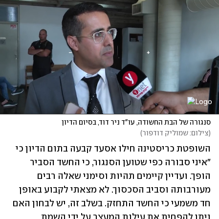
סנגורה של הבת החשודה, עו"ד ניר דוד, בסיום הדיון
(
צילום: שמוליק דודפור
)
השופטת כריסטינה חילו אסעד קבעה בתום הדיון כי 
"איני סבורה כפי שטוען הסנגור, כי החשד הסביר 
הופך. ועדיין קיימים תהיות וסימני שאלה רבים 
מעורבותה וסביב הסכסוך. לא מצאתי לקבוע באופן 
חד משמעי כי החשד התחזק. בשלב זה, יש לבחון האם 
ניתן להפחית את עילות המעצר על ידי השמת 