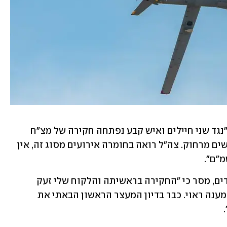
 "נגד שני חיילים ואיש קבע נפתחה חקירה של מצ"ח 
בחשד לכך שחיבלו במספר כלי טיס מאוישים מרחוק. צה"ל רואה בחומרה אירועים מסוג זה, אין 
"ם".
עו"ד בנימין מלכא, סנגורו של אחד החשודים, מסר כי "החקירה בראשיתה והלקוח שלי זעק 
לעזרה מזה מספר שבועות, אך נותר ללא מענה ראוי. כבר בדיון המעצר הראשון הבאתי את 