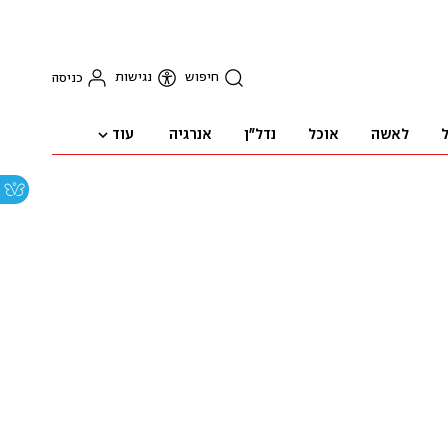
חיפוש
נגישות
כניסה
עוד
ל
לאשה
אוכל
נדל"ן
אנרגיה