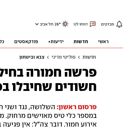
מבזקים
דווחו לנו
°
28
תל אביב
ראשי
חדשות
ידיעות+
פודקאסטים
כל
חדשות
פוליטי מדיני
צבא וביטחון
פרשה חמורה בחיל 
חשודים שחיבלו ב
פרסום ראשון:
השלושה, נגד ושני ח
במספר כלי טיס מאוישים מרחוק. מ
אירוע חמור. דובר צה"ל: אין פגי