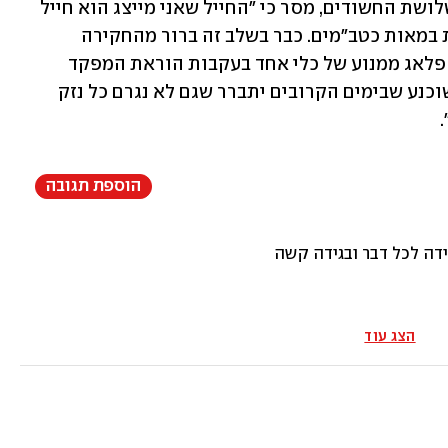
עו"ד רן כהן רוכברגר, שמייצג את אחד משלושת החשודים, מסר כי "החייל שאני מייצג הוא חייל 
מצטיין שבמהלך המלחמה טיפל במסירות במאות כטב"מים. כבר בשלב זה ברור מהחקירה 
שהחשד בנוגע אליו מתייחס להוצאה של פלאג ממנוע של כלי אחד בעקבות הוראת המפקד 
במקום - ולא חלילה ממניע שלילי. אני משוכנע שבימים הקרובים יתברר שגם לא נגרם כל נזק 
הוספת תגובה
ידה לכל דבר ובגידה קשה
הצג עוד