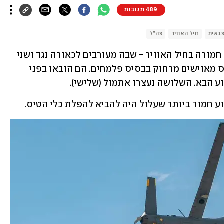
489 תגובות
באית
חיל האוויר
צה"ל
המשטרה הצבאית פתחה בחקירת פרשה חמורה בחיל האוויר - שבה מעורבים לכאורה נגד ושני 
חיילים, שחשודים שחיבלו במספר כלי טיס מאוישים מרחוק בבסיס פלמחים. הם הובאו בפני 
ע הבא. השלושה נעצרו אתמול (שלישי). 
וע חמור ביותר שעלול היה להביא להפלת כלי הטיס. 