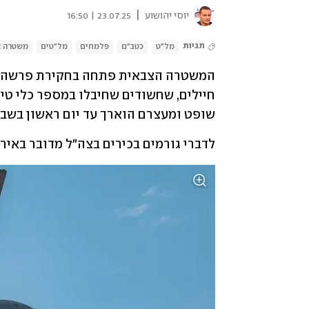
|
יוסי יהושוע
23.07.25 | 16:50
תגיות
מל"ט
כטב"ם
פלמחים
מל"טים
משטרה צ
שופט ומעצרם הוארך עד יום ראשון בשבו
לדברי גורמים בכירים בצה"ל מדובר באיר