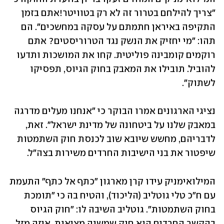
"צריך להילחם בטרור זה לא רק בטוויטר!אתם בזמן 
התקיפה באיראן חתמתם על עסקה במחשכים". הם 
תהו: "מי יחזיק את הנשק נגד הטרוריסטים? אתם 
רוקמים קומבינה פוליטית. קחו את המושכות ותדעו 
להוביל. תובילו את המאבק בחוק הגיוס, תפסיקו 
לשתוק".
נציגי הארגונים אמרו הבוקר כי "אנחנו מעלים מדרגה 
במאבק שלנו על ביטחונה של מדינת ישראל". זאת, 
לדבריהם, מחשש שיובא שוב לכנסת חוק השתמטות 
שיפטור את בני הישיבות החרדים משירות בצה"ל.
המילואימניק עידו קרן מארגון "כתף אל כתף" התעמת 
עם ח"כ טלי גוטליב (הליכוד), והטיח בה כי "תומכת 
בחוק השתמטות". גוטליב השיבה לו: "חוק הגיוס 
בהקשר החרדים הוא חוק שמשנה מציאות. איזה מזל 