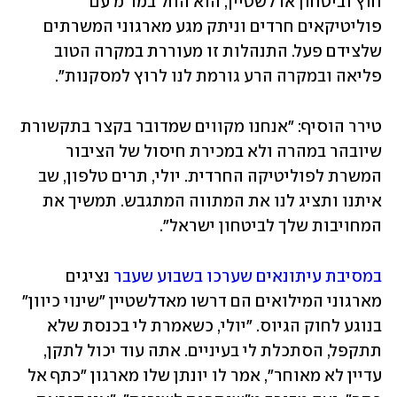
חוץ וביטחון אדלשטיין, הוא החל במו"מ עם 
פוליטיקאים חרדים וניתק מגע מארגוני המשרתים 
שלצידם פעל. התנהלות זו מעוררת במקרה הטוב 
פליאה ובמקרה הרע גורמת לנו לרוץ למסקנות".
טירר הוסיף: "אנחנו מקווים שמדובר בקצר בתקשורת 
שיובהר במהרה ולא במכירת חיסול של הציבור 
המשרת לפוליטיקה החרדית. יולי, תרים טלפון, שב 
איתנו ותציג לנו את המתווה המתגבש. תמשיך את 
המחויבות שלך לביטחון ישראל".
במסיבת עיתונאים שערכו בשבוע שעבר
 נציגים 
מארגוני המילואים הם דרשו מאדלשטיין "שינוי כיוון" 
בנוגע לחוק הגיוס. "יולי, כשאמרת לי בכנסת שלא 
תתקפל, הסתכלת לי בעיניים. אתה עוד יכול לתקן, 
עדיין לא מאוחר", אמר לו יונתן שלו מארגון "כתף אל 