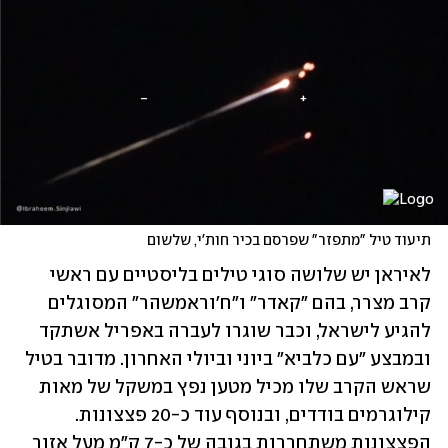
תיעוד טיל "מתפזר" שפרסם בכיר חות'י, שלשום
לאיראן יש שלושה סוגי טילים בליסטיים עם ראשי 
קרב מצרר, בהם "קאדר" ו"ח'וראמשהר" המסוגלים 
להגיע לישראל, וכבר שוגרו לעברה באפריל אשתקד 
ובמבצע "עם כלביא" ביוני וביולי האחרון. מדובר בטיל 
שראש הקרב שלו מכיל מטען נפץ במשקל של מאות 
קילוגרמים בודדים, ובנוסף עוד כ-20 פצצונות. 
הפצצונות משתחררות בגובה של כ-7 ק"מ מעל אזור 