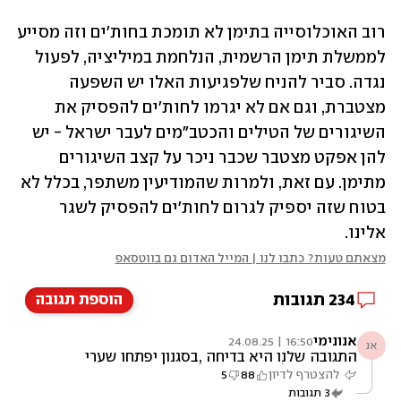
רוב האוכלוסייה בתימן לא תומכת בחות'ים וזה מסייע 
לממשלת תימן הרשמית, הנלחמת במיליציה, לפעול 
נגדה. סביר להניח שלפגיעות האלו יש השפעה 
מצטברת, וגם אם לא יגרמו לחות'ים להפסיק את 
השיגורים של הטילים והכטב"מים לעבר ישראל - יש 
להן אפקט מצטבר שכבר ניכר על קצב השיגורים 
מתימן. עם זאת, ולמרות שהמודיעין משתפר, בכלל לא 
בטוח שזה יספיק לגרום לחות'ים להפסיק לשגר 
אלינו.
מצאתם טעות? כתבו לנו | המייל האדום גם בווטסאפ
234
תגובות
הוספת תגובה
אנונימי
16:50 | 24.08.25
אנ
התגובה שלנו היא בדיחה ,בסגנון יפתחו שערי
הגיהינום של" שר הביטחון " מפציצים ארמון
להצטרף לדיון
88
5
נשיאות נטוש זה מכבר. ממש תגובה ראוייה
3
תגובות