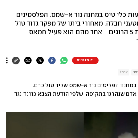
ות כלי טיס במחנה נור א-שמס. הפלסטינים
עני חבלה, מאחורי ביתו של מפקד גדוד טול
כרם בג'יהאד האיסלאמי, ועל לפחות 5 הרוגים - אחד מהם הוא פעיל חמאס
21 תגובות
יר
צה"ל
צה"ל עדכן אמש (שני) על תקיפה אווירית במחנה הפליטים נור א-שמס שליד טול כרם. 
הפלסטינים דיווחו על לפחות חמישה בני אדם שנהרגו בתקיפה, שלפי הודעת הצבא כוונה נגד 