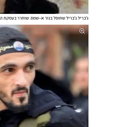
ג'בריל ג'בריל שחוסל בנור א-שמס. שוחרר בעסקת ה