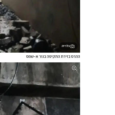
גלריה
ההרס בזירת התקיפה בנור א-שמס