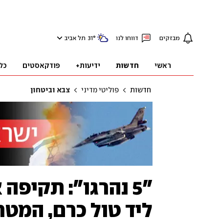
מבזקים
דווחו לנו
°
31
תל אביב
ראשי
חדשות
ידיעות+
פודקאסטים
כל
חדשות
פוליטי מדיני
צבא וביטחון
"5 נהרגו": תקיפה
ליד טול כרם, המטר