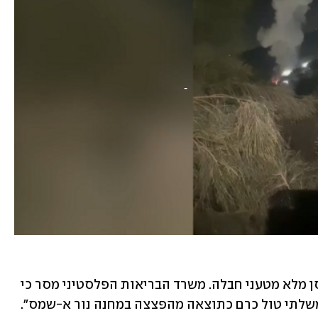
הפלסטינים טענו כי בתקיפה הופצץ מחסן מלא מטעני חבלה. משרד הבריאות הפלסטיני מסר כי 
משלתי טול כרם כתוצאה מהפצצה במחנה נור א-שמס". 