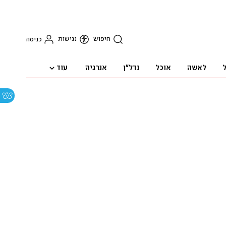
חיפוש
נגישות
כניסה
עוד
ל
לאשה
אוכל
נדל"ן
אנרגיה