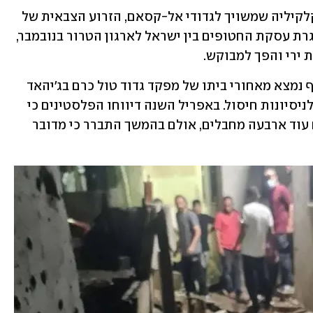
אחד ההרוגים הוא ג'בריל ג'בריל, בן 20 מקלקיליה שמשויך לגדודי אל-קסאם, הזרוע הצבאית של 
חמאס. הוא שוחרר מהכלא בישראל במסגרת עסקת החטופים בין ישראל לארגון הטרור בנובמבר, 
 ירי והפך למבוקש.
לפי הפלסטינים, מחסן המטענים שהותקף נמצא מאחורי ביתו של מפקד גדוד טול כרם בג'יהאד 
האיסלאמי, אבו שוג'אע, שהיה בעבר יעד לניסיונות חיסול. באפריל השנה דיווחו הפלסטינים כי 
אבו שוג'אע חוסל על-ידי כוחות צה"ל עם עוד ארבעה מחבלים, אולם בהמשך התברר כי מדובר 