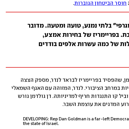
חוסר הביטחון הגוברות
.
גרפי" בלתי נמנע, טועה ומטעה. מדובר
ת. בפריימריז של בחירות אמצע,
לות של כמה עשרות אלפים בודדים
המקרה של חבר הקונגרס היהודי דן גולדמן, שהפסיד בפריימריז לבראד לנדר, מספק הצצה 
לאובדן תחושת הביטחון של דמויות יהודיות במרחב הציבורי. לנדר, המזוהה עם האגף השמאלי 
הקיצוני, הפך למבקר קולני של ישראל והוביל קו התנגדות חריף למדיניותה. דן גולדמן גורש 
רוע המדגים את עוצמת השבר.
DEVELOPING: Rep Dan Goldman is a far-left Democrat
the state of Israel.