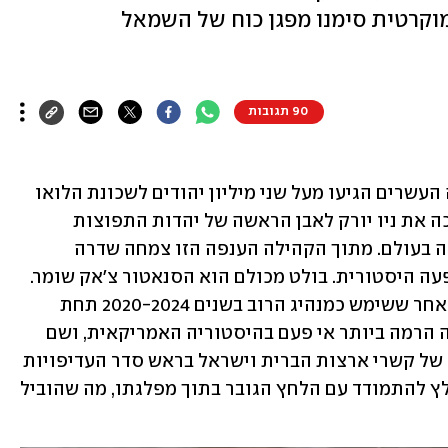
וקרטית סימנו מפגן כוח של השמאל
90 תגובות
בסוף המאה התשע עשרה ותחילת המאה העשרים הגיעו מעל שני מיליון יהודים לשכונת הלואו 
איסט סייד במנהטן. הגירה המונית זו הפכה את ניו יורק לאבן הראשה של יהדות התפוצות 
וביססה את מעמדה כעיר היהודית הגדולה בעולם. מתוך הקהילה הענפה הזו צמחה שדרה 
ארוכה של פוליטיקאים יהודים בעלי השפעה היסטורית. בולט מכולם הוא הסנאטור צ'אק שומר. 
הוא מכהן כיום כמנהיג המיעוט בסנאט, לאחר ששימש כמנהיג הרוב בשנים 2020-2024 תחת 
ממשל ביידן. מדובר ביהודי שנבחר למשרה הרמה ביותר אי פעם בהיסטוריה האמריקאית, ושם 
במשך שנים ארוכות את הטיפוח והחיזוק של קשרי ארצות הברית וישראל בראש סדר העדיפויות 
שלו. עם זאת, בשנים האחרונות שומר נאלץ להתמודד עם הלחץ הגובר בתוך מפלגתו, מה שהוביל 