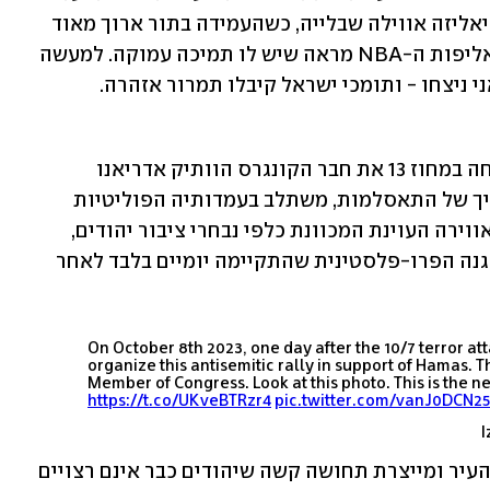
רדיקליים כמו קלייר ולדז, בראד לנדר ודריאליזה אווילה שבלייה, כשהעמידה בתור ארוך מאוד 
ה עמוקה. למעשה 
י ניצחו - ותומכי ישראל קיבלו תמרור אזהרה.
המוקד המדאיג ביותר היא שבלייה, שניצחה במחוז 13 את חבר הקונגרס הוותיק אדריאנו 
אספייאט. הרקע של שבלייה, הכולל תהליך של התאסלמות, משתלב בעמדותיה הפוליטיות 
הקיצוניות נגד ישראל. לצד זאת, ניכרת האווירה העוינת המכוונת כלפי נבחרי ציבור יהודים, 
ותיעוד מטריד מציג אותה כמארגנת ההפגנה הפרו-פלסטינית שהתקיימה יומיים בלבד לאחר 
On October 8th 2023, one day after the 10/7 terror at
organize this antisemitic rally in support of Hamas. T
Member of Congress. Look at this photo. This is the 
https://t.co/UKveBTRzr4
pic.twitter.com/vanJ0DCN25
האווירה הרעילה הזו מחלחלת לרחובות העיר ומייצרת תחושה קשה שיהודים כבר אינם רצויים 