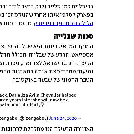
בפארק לסלפי איתו אחרי שהניקס זכו באליפות ה-NBA מראה שיש לו תמיכ
הלילה חל מהפך בניו יורק
: מועמדי ממדאנ
סכנת שבלייה
הטבח ההמוני של שבעה באוקטובר.
tack, Darializa Avila Chevalier helped
hree years later she will now be a
new Democratic Party👇
June 24, 2026
— Izengabe (@Izengabe_)