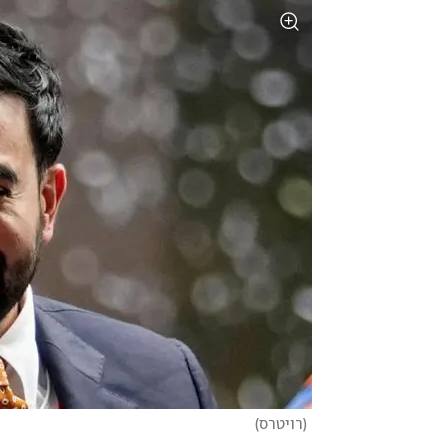
(
רויטרס
)