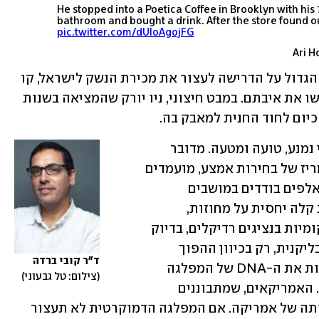
He stopped into a Poetica Coffee in Brooklyn with his
bathroom and bought a drink. After the store found o
pic.twitter.com/dUIoAgojFG
מערכת הבחירות הנוכחית עמדה בחלקה הגדול על הדרישה לעצור את מכירת הנשק לישראל, קו 
פרשת מים עבור המועמדים שניצחו וקידשו את איבתם. במבט חיצוני, ניו יורק שהמציאה בשנות 
יום לחוד החנית למאבק בה.
מי שרואה בכל זה "תהליך דמוגרפי" בלתי נמנע, טועה ומטעה. מדובר 
בהנדסה פוליטית קרה ומחושבת. בפריימריז של בחירות אמצע, מועמדים 
נבחרים על בסיס קולות של כמה עשרות אלפים בודדים במושבים 
בטוחים. השיטה הזו מאפשרת השתלטות קלה יחסית על מחוזות, 
המציפה את הקונגרס ואת הרשויות המקומיות בנציגים רדיקלים, בדיוק 
כפי שעשתה מסיבת התה למפלגה הרפובליקנית, רק בכיוון ההפוך 
ד"ר קובי ברדה 
והקיצוני. זהו ניסיון שיטתי, מבפנים, לשנות את ה-DNA של המפלגה 
צילום: טל גבעוני
הדמוקרטית ולהפוך אותה למפלגת קצה. האמריקאים, שמתבוננים 
מהצד, מבינים שזו מלחמת תרבות על דמותה של אמריקה. אם המפלגה הדמוקרטית לא תעצור 