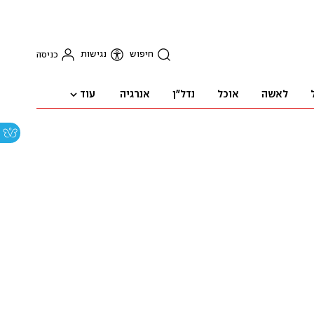
חיפוש
נגישות
כניסה
עוד
לאשה
אוכל
נדל"ן
אנרגיה