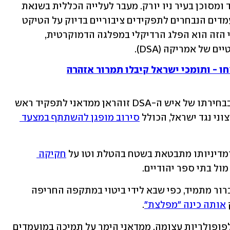
בשנים האחרונות אנו עדים למהפך מטריד ומסוכן בעיר ניו יורק. מעבר לעלייה הכללית בשנאת 
ישראל, אנו רואים מגמה מתגברת של מועמדים הנבחרים לתפקידים ציבוריים בדיוק על הטיקט 
הזה. הכוח המניע מאחורי השינוי התהומי הזה הוא הפלג הרדיקלי במפלגה הדמוקרטית, 
של אמריקה (DSA).
חו - ותומכי ישראל קיבלו תמרור אזהרה
השיא של תהליך ההקצנה בא לידי ביטוי בבחירתו של איש ה-DSA זוהראן ממדאני לתפקיד ראש 
צוני נגד ישראל, הכולל 
סירוב מופגן להשתתף במצעד 
ומדיניותו מתבטאת בשטח בהטלת וטו על 
חקיקה 
ול בתי ספר יהודיים.
בנוסף, יחסו לישראל ולקהילה היהודית ברור מתמיד, כפי שבא לידי ביטוי במתקפה החריפה 
אותה כינה "מפלצת"
.
למרות עמדותיו אלו, הוא ממשיך לזכות לפופולריות עצומה. ממדאני הימר על תמיכה במועמדים 