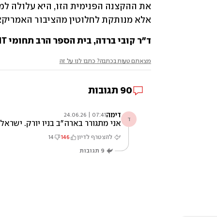
אלא מנותקת לחלוטין מהציבור האמריקא
ד"ר קובי ברדה, בית הספר הרב תחומי HIT, חוקר בכיר במכון למדיניות העם היהודי (JPPI)
מצאתם טעות בכתבה? כתבו לנו על זה
90
תגובות
דימה
07:41 | 24.06.26
ד
אני מתגורר בארה״ב בניו יורק. ישרא
להצטרף לדיון
146
14
9
תגובות