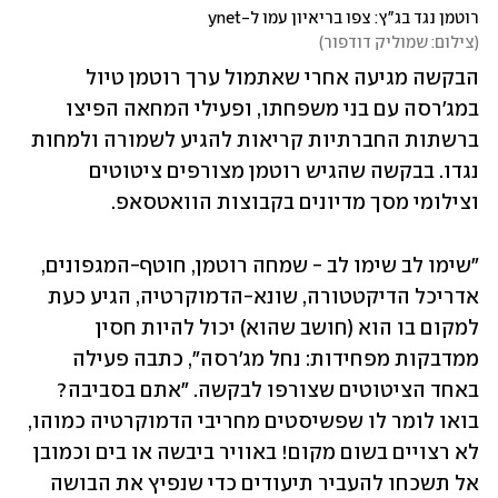
רוטמן נגד בג"ץ: צפו בריאיון עמו ל-ynet
(
צילום: שמוליק דודפור
)
הבקשה מגיעה אחרי שאתמול ערך רוטמן טיול 
במג'רסה עם בני משפחתו, ופעילי המחאה הפיצו 
ברשתות החברתיות קריאות להגיע לשמורה ולמחות 
נגדו. בבקשה שהגיש רוטמן מצורפים ציטוטים 
וצילומי מסך מדיונים בקבוצות הוואטסאפ. 
"שימו לב שימו לב - שמחה רוטמן, חוטף-המגפונים, 
אדריכל הדיקטטורה, שונא-הדמוקרטיה, הגיע כעת 
למקום בו הוא (חושב שהוא) יכול להיות חסין 
ממדבקות מפחידות: נחל מג'רסה", כתבה פעילה 
באחד הציטוטים שצורפו לבקשה. "אתם בסביבה? 
בואו לומר לו שפשיסטים מחריבי הדמוקרטיה כמוהו, 
לא רצויים בשום מקום! באוויר ביבשה או בים וכמובן 
אל תשכחו להעביר תיעודים כדי שנפיץ את הבושה 