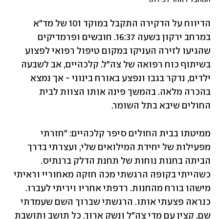
הדיווח על הדקירה התקבל במוקד 101 של מד"א 
במרחב ירקון בשעה 16:37. חובשים ופרמדיקים 
שהגיעו לזירה העניקו במקום טיפול רפואי לפצוע 
בשיתוף כוח רפואה של צה"ל. קלכהיים, אב לשבעה 
ילדים, נדקר בגבו ונפצע באורח בינוני - אך נמצא 
בהכרה מלאה. בהמשך פינה אותו הצוות לבית 
החולים שיבא בתל השומר.
ממיטתו בבית החולים סיפר קלכהיים: "חזרתי 
מפעילות של יחידת המילואים שלי, ועצרתי בדרך 
הביתה בחנות נוחות של תחנת הדלק ברנתיס. 
כשהייתי בקופה הרגשתי מכה חזקה מאחוריי וראיתי 
מישהו בורח מהחנות. רדפתי אחריו ויריתי לעברו. 
כנראה פצעתי אותו. הרגשתי שברוך השם שעמדתי 
שם, קצין עם מדי צה"ל ונשק ארוך. כל תושב ותושבת 