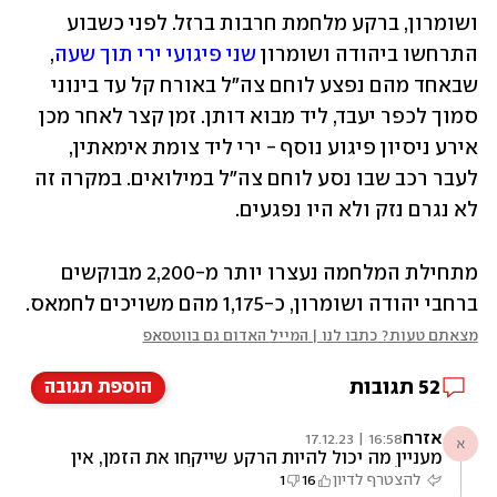
ושומרון, ברקע מלחמת חרבות ברזל. לפני כשבוע 
התרחשו ביהודה ושומרון 
שני פיגועי ירי תוך שעה
, 
שבאחד מהם נפצע לוחם צה"ל באורח קל עד בינוני 
סמוך לכפר יעבד, ליד מבוא דותן. זמן קצר לאחר מכן 
אירע ניסיון פיגוע נוסף - ירי ליד צומת אימאתין, 
לעבר רכב שבו נסע לוחם צה"ל במילואים. במקרה זה 
לא נגרם נזק ולא היו נפגעים.  
מתחילת המלחמה נעצרו יותר מ-2,200 מבוקשים 
ברחבי יהודה ושומרון, כ-1,175 מהם משויכים לחמאס.
מצאתם טעות? כתבו לנו | המייל האדום גם בווטסאפ
52
תגובות
הוספת תגובה
אזרח
16:58 | 17.12.23
א
מעניין מה יכול להיות הרקע שייקחו את הזמן, אין
צורך לצאת בהצהרות כגון אירוע לאומני. כי זה
להצטרף לדיון
16
1
מוזר שיש פיגוע על רקע לאומני במדינה שלנו.