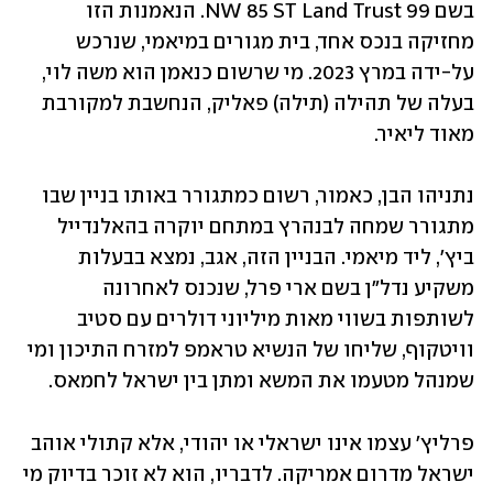
בשם 99 NW 85 ST Land Trust. הנאמנות הזו 
מחזיקה בנכס אחד, בית מגורים במיאמי, שנרכש 
על-ידה במרץ 2023. מי שרשום כנאמן הוא משה לוי, 
בעלה של תהילה (תילה) פאליק, הנחשבת למקורבת 
מאוד ליאיר. 
נתניהו הבן, כאמור, רשום כמתגורר באותו בניין שבו 
מתגורר שמחה לבנהרץ במתחם יוקרה בהאלנדייל 
ביץ', ליד מיאמי. הבניין הזה, אגב, נמצא בבעלות 
משקיע נדל"ן בשם ארי פרל, שנכנס לאחרונה 
לשותפות בשווי מאות מיליוני דולרים עם סטיב 
וויטקוף, שליחו של הנשיא טראמפ למזרח התיכון ומי 
שמנהל מטעמו את המשא ומתן בין ישראל לחמאס. 
פרליץ' עצמו אינו ישראלי או יהודי, אלא קתולי אוהב 
ישראל מדרום אמריקה. לדבריו, הוא לא זוכר בדיוק מי 