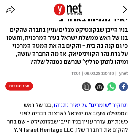
"לא נכס להשכרה": הבית שרכש
יאיר נתניהו בארה"ב
בניו הייבן שבקונטיקט מגלים עניין בחברה שהקים
בנו של ראש ממשלת ישראל בעיר המרכזית, וחשפו
כי גם קנה בה בית - והקים בה את המטה המרכזי
על גדת נהר הקוויניפיאק. אז מה החברה עושה,
ומיהו ג'ונתן פרליץ' שנרשם כמנהל שלה?
ynet
| פורסם:
08.03.25 | 11:01
160 תגובות
תחקיר "שומרים" על יאיר נתניהו
, בנו של ראש 
הממשלה שעזב את ישראל לארצות הברית לפני 
כשנתיים, עורר עניין בניו הייבן שבקונטיקט - שם בחר 
להקים את החברה שלו, Y.N Israel Heritage LLC.