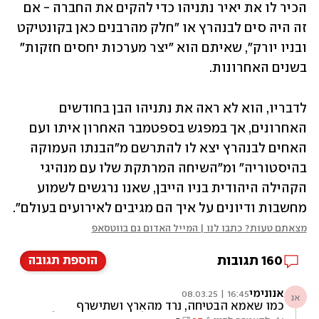
הכיר לו את יאיר נתניהו כדי להקים את החברה - אם 
זה היה סים לבנהרץ או "חלק מהרבנים כאן בקונטיקט 
ובניו יורק", שאיתם הוא "יצר מערכות יחסים חזקות" 
בשנים האחרונות.
לדבריו, הוא לא ראה את נתניהו הבן בחודשים 
האחרונים, אך במפגש בספטמבר האחרון איתו ועם 
האחים לבנהרץ יצא לו להתרשם מ"הבנתו העמוקה 
בהיסטוריה" ומ"השיחה המרתקת שלו עם מנהיגי 
הקהילה היהודית בניו הייבן, שאנו נרגשים לשמוע 
מחשבות ודיונים על איך הם מגיבים לאירועים בעולם". 
מצאתם טעות? כתבו לנו | המייל האדום גם בווטסאפ
160
תגובות
הוספת תגובה
אנונימי
16:45 | 08.03.25
אנ
כמו שאמא הבטיחה, נרד מהארץ ושתישרף
המדינה אבא עשה קריירה על האיום האיראני ולא