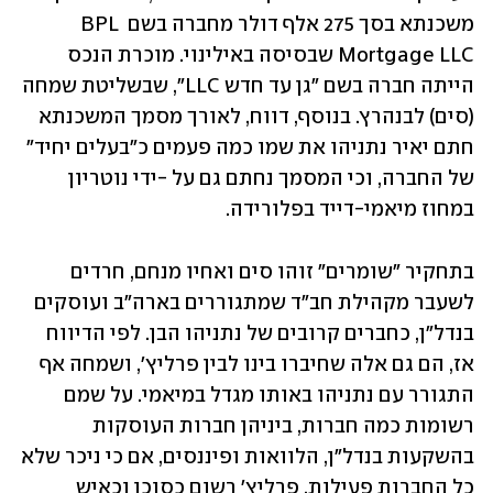
משכנתא בסך 275 אלף דולר מחברה בשם BPL 
Mortgage LLC שבסיסה באילינוי. מוכרת הנכס 
הייתה חברה בשם "גן עד חדש LLC", שבשליטת שמחה 
(סים) לבנהרץ. בנוסף, דווח, לאורך מסמך המשכנתא 
חתם יאיר נתניהו את שמו כמה פעמים כ"בעלים יחיד" 
של החברה, וכי המסמך נחתם גם על -ידי נוטריון 
במחוז מיאמי-דייד בפלורידה. 
בתחקיר "שומרים" זוהו סים ואחיו מנחם, חרדים 
לשעבר מקהילת חב"ד שמתגוררים בארה"ב ועוסקים 
בנדל"ן, כחברים קרובים של נתניהו הבן. לפי הדיווח 
אז, הם גם אלה שחיברו בינו לבין פרליץ', ושמחה אף 
התגורר עם נתניהו באותו מגדל במיאמי. על שמם 
רשומות כמה חברות, ביניהן חברות העוסקות 
בהשקעות בנדל"ן, הלוואות ופיננסים, אם כי ניכר שלא 
כל החברות פעילות. פרליץ' רשום כסוכן וכאיש 