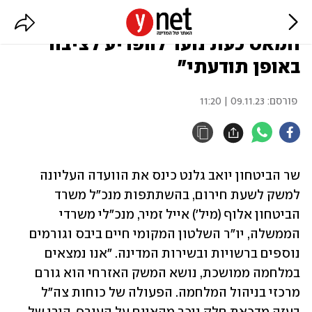
גלנט למנכ"לי משרדי הממשלה: "ירי
חמאס כעת נועד להפריע לציבור
באופן תודעתי"
פורסם:
09.11.23 | 11:20
שר הביטחון יואב גלנט כינס את הוועדה העליונה 
למשק לשעת חירום, בהשתתפות מנכ"ל משרד 
הביטחון אלוף (מיל') אייל זמיר, מנכ"לי משרדי 
הממשלה, יו"ר השלטון המקומי חיים ביבס וגורמים 
נוספים ברשויות ובשירות המדינה. "אנו נמצאים 
במלחמה ממושכת, נושא המשק האזרחי הוא גורם 
מרכזי בניהול המלחמה. הפעולה של כוחות צה"ל 