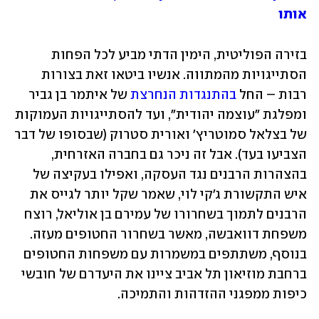
אותו
בזירה הפוליטית, הימין הדתי מביע לכל הפחות 
הסתייגויות מהמתווה. אנשיו ביטאו זאת בצורות 
רבות – החל 
בהתנגדות הנחרצת
 של איתמר בן גביר 
ומפלגת "עוצמה יהודית", ועד להסתייגויות העמוקות 
של בצלאל סמוטריץ' ואורית סטרוק (שבסופו של דבר 
הצביעו בעד). אבל זה ניכר גם בחברה האזרחית, 
בהצהרות הרבנים נגד העסקה, ואפילו בעקיצה של 
איש התקשורת ג'קי לוי, שאמר שקל יותר לגייס את 
הרבנים לתמוך בשחרורו של עמירם בן אוליאל, רוצח 
משפחת דוואבשה, מאשר בשחרור החטופים מעזה. 
בנוסף, משתתפים במשמרות עם משפחות החטופים 
ברחבת מוזיאון תל אביב ציינו את היעדרם של חובשי 
כיפות ממפגני ההזדהות והתמיכה.