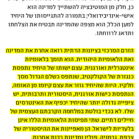
כן, חלק מן המוטיבציה להשתייך למדינה הוא 
אישי-אינדיבידואלי; בתמורה להתגייסותו של היחיד 
למען הכלל, הוא מצפה שהמדינה תבטיח את הצלחתו 
ותדאג לרווחתו.
הזרם המרכזי בציונות הדתית רואה אחרת את המדינה 
ואת הלאומיות היהודית. הוא תומך בלאומיות 
אינטגרלית ואורגנית. עצם ישותו של היחיד נתפסת 
כנגזרת של הקולקטיב, שנתפס כשלם הגדול מסך 
חלקיו. היות שהיחיד גוזר את עצם קיומו מן האומה, 
הנתפסת כישות אורגנית, היסטורית ותרבותית, יש 
ציפייה גדולה יותר שהיחיד יכפיף את האינטרסים 
שלו. לא בכדִי בולטת במלחמה הקרבתם העצמית של 
חיילים דתיים. שתי תפיסות הלאומיוּת הללו אינן 
בלעדיות לישראל. הן מאפיינות את ההיסטוריה של 
צרפת, גרמניה, פולין ומדינות רבות אחרות.