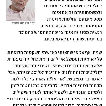
יכולים לחוש אמפתיה לחטופים 
ולמשפחותיהם גם אם אינם 
מסכימים עם החלטות מדיניות 
ד"ר שלמה פישר 
מסוימות. מצד שני, אהדה ותמיכה 
רגשית מסוג זה אינה צריכה להתפרש כתמיכה 
במדיניות שהדתיים לא מקבלים.
שנית, אף על פי שהצגתי כאן שתי השקפות חלופיות 
על לאומיות וממשל, אין להבין זאת כחלוקה בינארית, 
אלא כרצף. הדתיים בישראל נוטים יותר לתפיסה 
קולקטיבית והחילונים אינדיבידואליסטים יותר, אבל 
לא מדובר במצב של "או–או", זה או זה. לכל דילמה 
מדינית בסוגיות אלה יש להתייחס כרלוונטית לזמן 
ולמקום הנוכחיים, ולשקול אותה לאור השיקולים 
האישיים - האינדיבידואליסטים והקולקטיביים - כפי 
שאלו מתגלים. סביר להניח שחמאס ידרוש דברים 