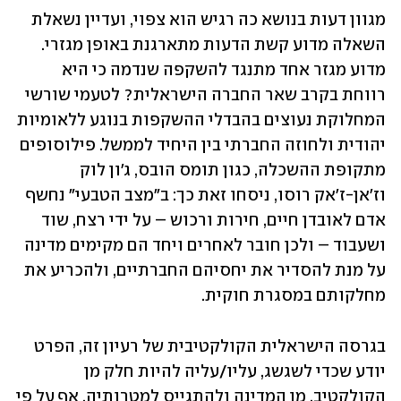
מגוון דעות בנושא כה רגיש הוא צפוי, ועדיין נשאלת 
השאלה מדוע קשת הדעות מתארגנת באופן מגזרי. 
מדוע מגזר אחד מתנגד להשקפה שנדמה כי היא 
רווחת בקרב שאר החברה הישראלית? לטעמי שורשי 
המחלוקת נעוצים בהבדלי ההשקפות בנוגע ללאומיות 
יהודית ולחוזה החברתי בין היחיד לממשל. פילוסופים 
מתקופת ההשכלה, כגון תומס הובס, ג'ון לוק 
וז'אן-ז'אק רוסו, ניסחו זאת כך: ב"מצב הטבעי" נחשף 
אדם לאובדן חיים, חירות ורכוש – על ידי רצח, שוד 
ושעבוד – ולכן חובר לאחרים ויחד הם מקימים מדינה 
על מנת להסדיר את יחסיהם החברתיים, ולהכריע את 
מחלקותם במסגרת חוקית.
בגרסה הישראלית הקולקטיבית של רעיון זה, הפרט 
יודע שכדי לשגשג, עליו/עליה להיות חלק מן 
הקולקטיב, מן המדינה ולהתגייס למטרותיה. אף על פי 