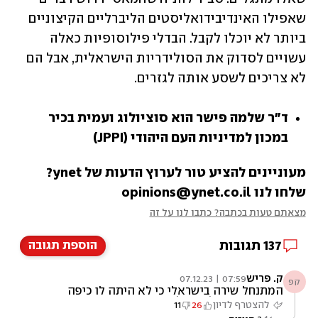
שאפילו האינדיבידואליסטים הליברליים הקיצוניים 
ביותר לא יוכלו לקבל. הבדלי פילוסופיות כאלה 
עשויים לסדוק את הסולידריות הישראלית, אבל הם 
לא צריכים לשסע אותה לגזרים.
ד"ר שלמה פישר הוא סוציולוג ועמית בכיר 
במכון למדיניות העם היהודי (JPPI)
מעוניינים להציע טור לערוץ הדעות של ynet? 
שלחו לנו opinions@ynet.co.il
מצאתם טעות בכתבה? כתבו לנו על זה
137
תגובות
הוספת תגובה
ק. פריש
07:59 | 07.12.23
קפ
המתנחל שירה בישראלי כי לא היתה לו כיפה
ופאות עבורו כל מי שלא כמוהו הוא אויב. נראה
להצטרף לדיון
26
11
שהבחור מופרע ברמות. אלה האנשים שבן-גביר