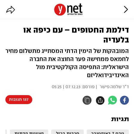
דילמת החטופים – עם כיפה או
בלעדיה
המובהקות של הימין הדתי המסתייג מתשלום מחיר
לחמאס ממחישה פער החוצה את החברה
הישראלית: התפיסה הקולקטיבית מול
האינדיבידואליזם
ד"ר שלמה פישר
| פורסם:
07.12.23 | 05:25
137 תגובות
תגיות
טבח 7 באוקטובר
חרבות ברזל
הציונות הדתית
ד