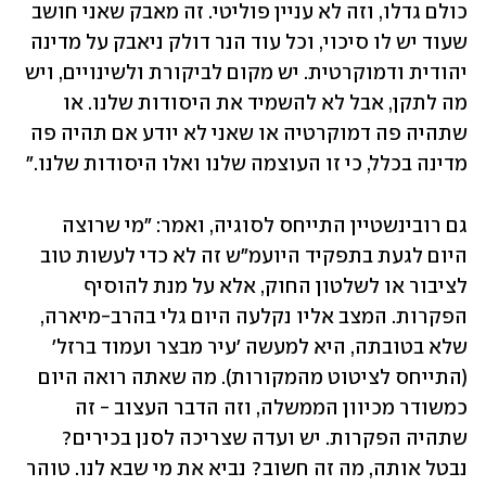
כולם גדלו, וזה לא עניין פוליטי. זה מאבק שאני חושב 
שעוד יש לו סיכוי, וכל עוד הנר דולק ניאבק על מדינה 
יהודית ודמוקרטית. יש מקום לביקורת ולשינויים, ויש 
מה לתקן, אבל לא להשמיד את היסודות שלנו. או 
שתהיה פה דמוקרטיה או שאני לא יודע אם תהיה פה 
מדינה בכלל, כי זו העוצמה שלנו ואלו היסודות שלנו." 
גם רובינשטיין התייחס לסוגיה, ואמר: "מי שרוצה 
היום לגעת בתפקיד היועמ"ש זה לא כדי לעשות טוב 
לציבור או לשלטון החוק, אלא על מנת להוסיף 
הפקרות. המצב אליו נקלעה היום גלי בהרב-מיארה, 
שלא בטובתה, היא למעשה 'עיר מבצר ועמוד ברזל' 
(התייחס לציטוט מהמקורות). מה שאתה רואה היום 
כמשודר מכיוון הממשלה, וזה הדבר העצוב - זה 
שתהיה הפקרות. יש ועדה שצריכה לסנן בכירים? 
נבטל אותה, מה זה חשוב? נביא את מי שבא לנו. טוהר 