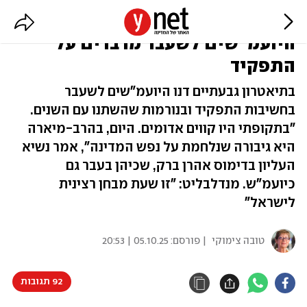
"בהרב-מיארה - גיבורה, עיר מבצר":
היועמ"שים לשעבר מדברים על
התפקיד
בתיאטרון גבעתיים דנו היועמ"שים לשעבר
בחשיבות התפקיד ובנורמות שהשתנו עם השנים.
"בתקופתי היו קווים אדומים. היום, בהרב-מיארה
היא גיבורה שנלחמת על נפש המדינה", אמר נשיא
העליון בדימוס אהרן ברק, שכיהן בעבר גם
כיועמ"ש. מנדלבליט: "זו שעת מבחן רצינית
לישראל"
טובה צימוקי
| פורסם:
05.10.25 | 20:53
92 תגובות