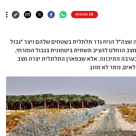
28 תגובות
חקלאי מושב פארן נדהמו לגלות לאחרונה שצה"ל הניח גדר תלתלית בשטחים שלהם ויצר "גבול 
חדש" בין ישראל לירדן. כחלק מהערכת המצב הוחלט להציב תשתית ביטחונית בגבול המזרחי, 
כאשר העבודות החלו כבר בחבל אילות ובערבה התיכונה. אלא שבפארן התלתלית יצרה מצב 
ם, נותר לא מוגן. 