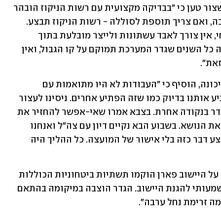
וביקשו לפעול למען ביטחון האזור. אלא שצור טען כי "בבדיקה מקצועית עם רשות הניקוז הובהר 
שניתן לבנות גדר על הסוללה של נחל ערבה, ואם צריך תוספת לסוללה - רשות הניקוז תבצע. 
בכל מקרה, ולמרות הלחץ מהגבול המזרחי, אין צורך לאבד עשתונות ולייצר מובלעת בתוך 
השטחים החקלאיים. מדינת ישראל נלחמה כל השנים שגדר המערכת תמוקם על קו הגבול, ואין 
את".
אורי לב, קב"ט מועצה אזורית הערבה התיכונה, הוסיף כי "העבודות לא היו מתואמות עם 
המועצה אלא עם הנהלת היישוב. זה הפתיע אותנו בדיוק כמו שזה הפתיע אחרים. ניסינו לעצור 
את זה. טענו שלא היה מקום לשים את הגדר בנקודה אחרת. בצבא אמרו שאי-אפשר להחזיר את 
זה, אבל אנחנו פועלים בכל מקרה לשנות את הנושא. בשבוע הבא נקיים דיון עם צה"ל ואנחנו 
מקווים שזה ייפתר. החטיבה לא יכולה לבצע דבר כזה בלי אישור של המועצה. כל ההליך היה 
מדובר צה"ל נמסר: "כחלק מחיזוק ההגנה על היישוב פארן הוקמו תשתיות ביטחוניות הכוללות 
גם גדר עוגן. התשתיות מספקות עיבוי משמעותי להגנת היישוב. הגדר הוצבה במיקומה בהתאם 
ה זרימת נחל ערבה". 