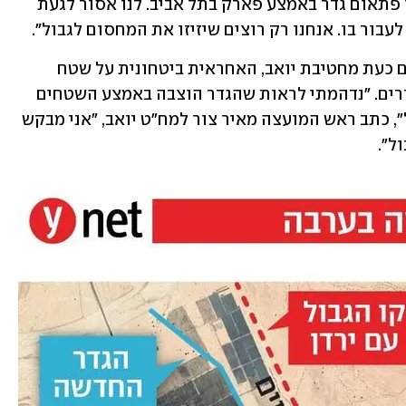
פתאום על הצבת מחסום. זה כמו שישימו פתאום גדר באמצע פארק בתל אביב. לנו אסור לגעת 
עבור בו. אנחנו רק רוצים שיזיזו את המחסום לגבול".
במועצה אזורית הערבה התיכונה מבקשים כעת מחטיבת יואב, האחראית ביטחונית על שטח 
המועצה, להזיז את הגדר לגבולות המוסדרים. "נדהמתי לראות שהגדר הוצבה באמצע השטחים 
החקלאיים, פעולה שיצרה מובלעת בגבול", כתב ראש המועצה מאיר צור למח"ט יואב, "אני מבקש 
ל".