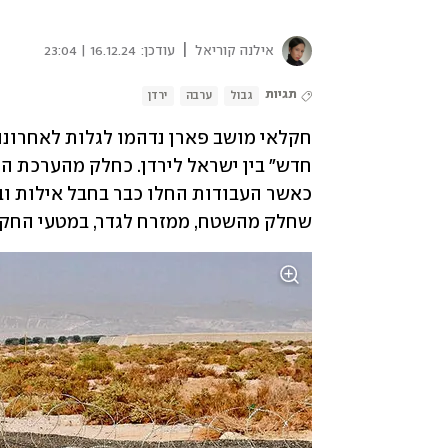
|
אילנה קוריאל
עודכן:
16.12.24 | 23:04
תגיות
גבול
ערבה
ירדן
שחלק מהשטח, ממזרח לגדר, במטעי החקלאי