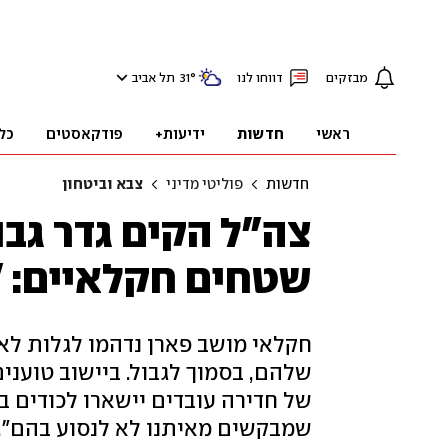
מבזקים
דווחו לנו
°
31
תל אביב
ראשי
חדשות
ידיעות+
פודקאסטים
כל
חדשות
פוליטי מדיני
צבא וביטחון
צה"ל הקים גדר גב
שטחים חקלאיים: 
חקלאי מושב פארן נדהמו לגלות ל
שלהם, בסמוך לגבול. ביישוב טועני
של חדירה עובדים יישארו לכודים 
שמבקשים מאיתנו לא לנסוע בהם". 