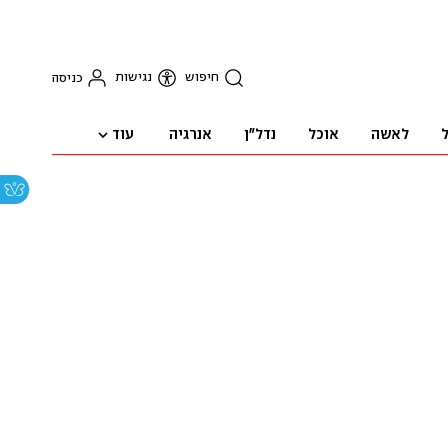
חיפוש
נגישות
כניסה
עוד
ל
לאשה
אוכל
נדל"ן
אנרגיה