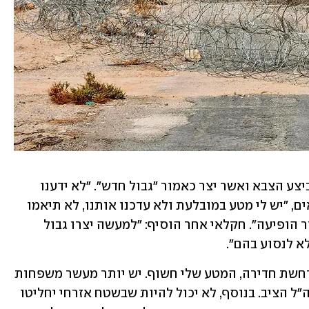
בפארן גילו לפני כשבועיים את השינוי שביצע הצבא ואשר יצר כאמור "גבול חדש". "לא ידענו 
בכלל על המהלך הזה", סיפר אחד החקלאים, "יש לי מטע במובלעת ולא עדכנו אותנו, לא תיאמו 
את העבודות עם המועצה. בוקר אחד הגדר הופיעה". חקלאי אחר הוסיף: "למעשה יצרו גבול 
 לנסוע בהם". 
אדם נוסף שעובד במקום טען כי "אם מתרחשת חדירה, המטע שלי חשוף. יש יותר מעשר משפחות 
שיש להן עובדים בשטח שמעבר לגדר שצה"ל הציב. בנוסף, לא יכול להיות שבשטח אזרחי יחליטו 