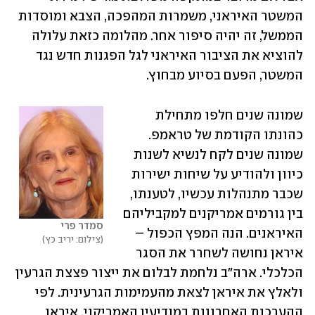
המשטר האיראני, משמרות המהפכה, הצבא ומוסדות 
הממשל, זה יהיה סיפור אחר. מהלומה כזאת עלולה 
להוציא את הציבור האיראני לגל הפגנות חדש נגד 
המשטר, הפעם בסיוע מבחוץ. 
שמונה שנים חלפו מתחילת 
כהונתו הקודמת של טראמפ. 
שמונה שנים לקח לנשיא לשנות 
כיוון ולהודיע על שיחות ישירות 
שכבר מתנהלות עכשיו, לטענתו, 
בין גורמים אמריקנים למקביליהם 
סמדר פרי 
האיראנים. הנה המפץ הכפול – 
צילום: יריב כץ
איראן נחושה לשחרר את הסגר 
הכלכלי. ארה"ב נלחמת לבלום את ייצור פצצת הגרעין 
ולאלץ את איראן לצאת מהעמימות הגרעינית. לפי 
ההערכות האחרונות במודיעין האמריקני, איראן 