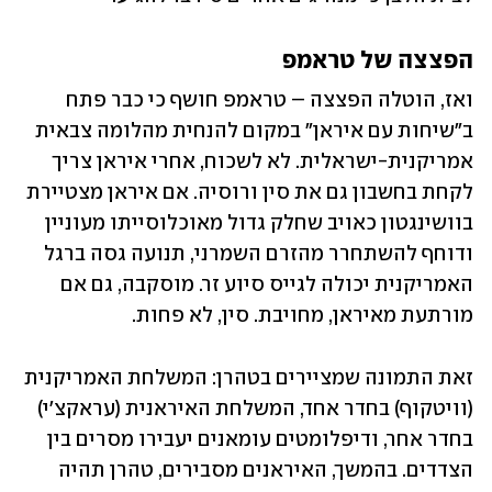
הפצצה של טראמפ
ואז, הוטלה הפצצה – טראמפ חושף כי כבר פתח 
ב"שיחות עם איראן" במקום להנחית מהלומה צבאית 
אמריקנית-ישראלית. לא לשכוח, אחרי איראן צריך 
לקחת בחשבון גם את סין ורוסיה. אם איראן מצטיירת 
בוושינגטון כאויב שחלק גדול מאוכלוסייתו מעוניין 
ודוחף להשתחרר מהזרם השמרני, תנועה גסה ברגל 
האמריקנית יכולה לגייס סיוע זר. מוסקבה, גם אם 
מורתעת מאיראן, מחויבת. סין, לא פחות. 
זאת התמונה שמציירים בטהרן: המשלחת האמריקנית 
(וויטקוף) בחדר אחד, המשלחת האיראנית (עראקצ'י) 
בחדר אחר, ודיפלומטים עומאנים יעבירו מסרים בין 
הצדדים. בהמשך, האיראנים מסבירים, טהרן תהיה 