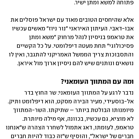
פתוחה למשא ומתן ישיר. 
אלא שהיחסים הטובים מאוד עם ישראל פוסלים את 
אבו-דאבי. העיתון האיראני "נור ניוז" מאשים עכשיו 
את טראמפ בניסיון לנהל מרחוק "משא ומתן 
פסיכולוגי" תחת מעטה דיפלומטי. על כל הקשיים 
והתסבוכות צריך הממשל האמריקני להתגבר, ואין לו 
נושאים ונותנים שיש להם ניסיון ארוך מול איראן. 
ומה עם המתווך העומאני?
נדבר לרגע על המתווך העומאני: שר החוץ בדר 
אל-בוסעידי, מעיר הבירה מסקט, הוא דיפלומט ותיק. 
מיומנותו הבולטת ביותר – שתיקתו. השר-המתווך 
לא מוציא, גם עכשיו, בכוונה, אף מילה מיותרת. 
טראמפ, לעומתו, דאג אתמול לשחרר הצהרה ש"אנחנו 
חברים של ישראל", והוסיף ש"זה כבוד להיות חברים 