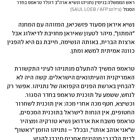
ראש הממשלה בנימין נתניהו ונשיא ארה"ב דונלד טראמפ בחדר 
הסגול
(
צילום:SAUL LOEB / AFP
)
נשיא איראן מסעוד פזשכיאן, המזוהה עם המחנה 
"המתון", מיהר לטעון שאיראן מחויבת לדיאלוג אבל 
ארצות הברית, באותה הנשימה, חייבת גם היא להפגין 
כוונה אמיתית למשא ומתן. 
טראמפ המשיך להתעלם מנתניהו לעיני התקשורת 
האמריקנית והעיתונאים הישראלים. קשה היה לא 
להבחין בארשת הפנים הקפואה של נתניהו. אפשר רק 
לנחש, ששמע על תוכנית טראמפ בחדר הסגור. 
וכשיצא, חטף מכה אחרי מכה: אין תוכנית לשחרור 
החטופים, אין הנחות לישראל בתוכנית המכסים, 
טראמפ משבח את ארדואן נשיא טורקיה ומצהיר 
ש"אני אוהב אותו", ובכלל – נתניהו הוזמן "ראשון" 
לבית הלבן כי מנהיגים אחרים סירבו להגיע. 