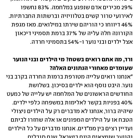
29% מכירים אדם שנפגע במלחמה. 83% נחשפו 
לאירועי טרור קשים בטלוויזיה וברשתות החברתיות. 
46% דיווחו כי הוריהם שירתו במילואים. מאז מגפת 
הקורונה חלה עליה של 37% ברמת תסמיני דיכאון 
אצל ילדים ובני נוער ו-54% בתסמיני חרדה.
ורד, מה אתם רואים בשטח? מי הילדים ובני הנוער 
שעומדים מאחורי הנתונים האלה?

"אנחנו רואים עלייה מטורפת ברמות החרדה בקרב בני 
נוער. היבט נוסף הוא ילדים בסיכון. בשלושת 
החודשים הראשונים של המלחמה יש עלייה של כמעט 
40% בפניות בקשר לאלימות במשפחה כלפי ילדים. 
שיהיה ברור, אנחנו לא מדברים רק על הילדים ניצולי 
הטבח או על הילדים המפונים או אלה שחזרו לביתם 
ועדיין רצים בין ממ"דים. אנחנו מדברים על כל הילדים 
והנוער שנמצאים היום בישראל, שגם סובלים 