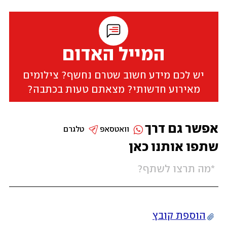
המייל האדום
יש לכם מידע חשוב שטרם נחשף? צילומים
מאירוע חדשותי? מצאתם טעות בכתבה?
אפשר גם דרך
וואטסאפ
טלגרם
שתפו אותנו כאן
הוספת קובץ