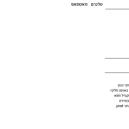
טלגרם
וואטסאפ
י כגון
ינה מלאכותית (AI), בין באופן מלא ובין באופן חלקי.
קביל והוא
במידה
yne.