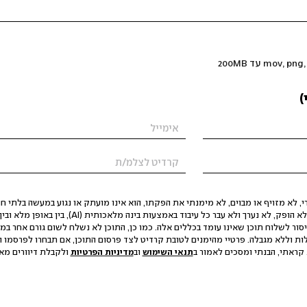
)
 לא מזויף או מבוים, לא מימנתי את הפקתו, הוא אינו מועתק או נגוע במעשה בלתי חוק
הסגת גבול ופגיעה בפרטיות. התוכן לא הופק, לא נערך ולא עבר כל עיבוד באמצעות ב
יסור לשלוח תוכן שאינו עומד בכללים אלה. כמו כן, התוכן לא נשלח לשום גורם אחר במ
ות וללא מגבלה. פרטיי מהימנים לטובת קרדיט לצד פרסום התוכן, אם תבחרו לפרסמו ו
קראתי, הבנתי ומסכים לאמור ב
תנאי השימוש
וב
מדיניות הפרטיות
ולקבלת דיוורים מאתר t