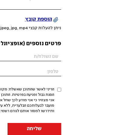
הוספת קובץ
ניתן להעלות קבצי mov, png, jpeg, jpg, mp4 עד 200MB
פרטים נוספים (אופציונלי
הריני לאשר שהתוכן שאשלח: מקורי,
אני מצהיר כי אני מודע לכך שחל א
מועבר לבעלותכם הבלעדית, ללא על
ותידרשו למסור אותם לגורם רשמי. 
שליחה