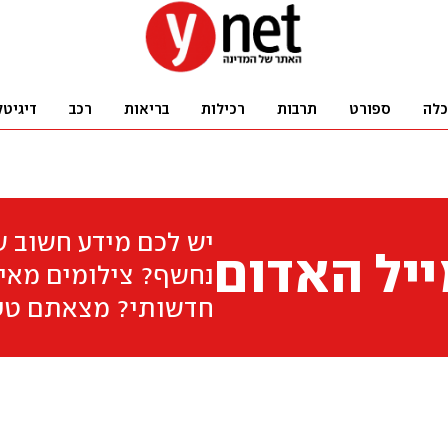
כלה
ספורט
תרבות
רכילות
בריאות
רכב
דיגיטל
יש לכם מידע חשוב 
יל האדום
נחשף? צילומים מאיר
חדשותי? מצאתם טע