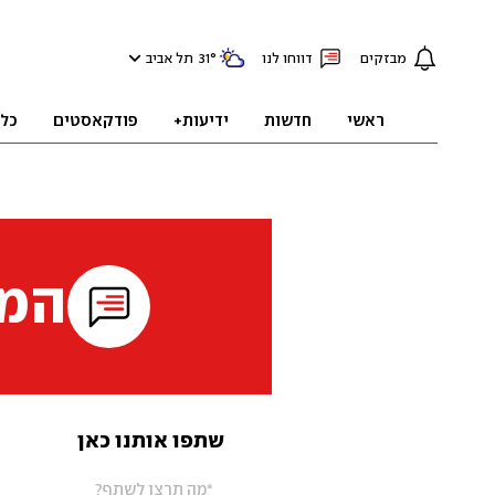
מבזקים
דווחו לנו
°
31
תל אביב
ראשי
חדשות
ידיעות+
פודקאסטים
כל
המי
שתפו אותנו כאן