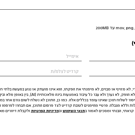
)
 לא מזויף או מבוים, לא מימנתי את הפקתו, הוא אינו מועתק או נגוע במעשה בלתי חוק
הסגת גבול ופגיעה בפרטיות. התוכן לא הופק, לא נערך ולא עבר כל עיבוד באמצעות ב
יסור לשלוח תוכן שאינו עומד בכללים אלה. כמו כן, התוכן לא נשלח לשום גורם אחר במ
ות וללא מגבלה. פרטיי מהימנים לטובת קרדיט לצד פרסום התוכן, אם תבחרו לפרסמו ו
קראתי, הבנתי ומסכים לאמור ב
תנאי השימוש
וב
מדיניות הפרטיות
ולקבלת דיוורים מאתר t