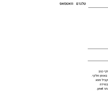
טלגרם
וואטסאפ
י כגון
ינה מלאכותית (AI), בין באופן מלא ובין באופן חלקי.
קביל והוא
במידה
yne.