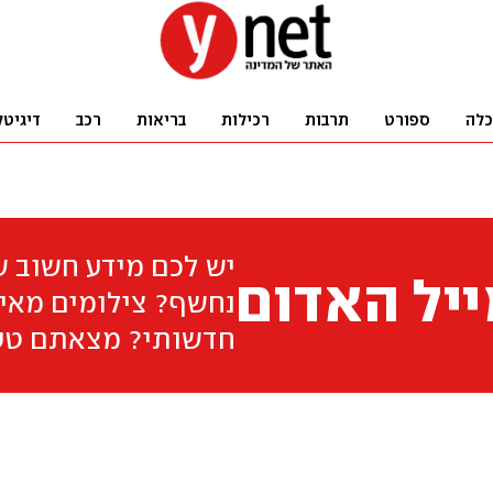
כלה
ספורט
תרבות
רכילות
בריאות
רכב
דיגיטל
יש לכם מידע חשוב 
יל האדום
נחשף? צילומים מאיר
חדשותי? מצאתם טע