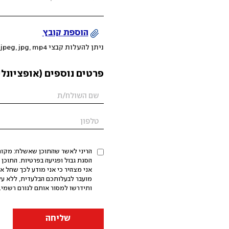
הוספת קובץ
ניתן להעלות קבצי mov, png, jpeg, jpg, mp4 עד 200MB
פרטים נוספים (אופציונלי
הריני לאשר שהתוכן שאשלח: מקורי,
אני מצהיר כי אני מודע לכך שחל א
מועבר לבעלותכם הבלעדית, ללא על
ותידרשו למסור אותם לגורם רשמי. 
שליחה