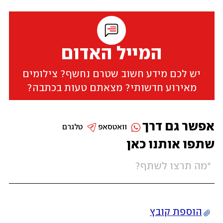
המייל האדום
יש לכם מידע חשוב שטרם נחשף? צילומים
מאירוע חדשותי? מצאתם טעות בכתבה?
אפשר גם דרך
וואטסאפ
טלגרם
שתפו אותנו כאן
הוספת קובץ