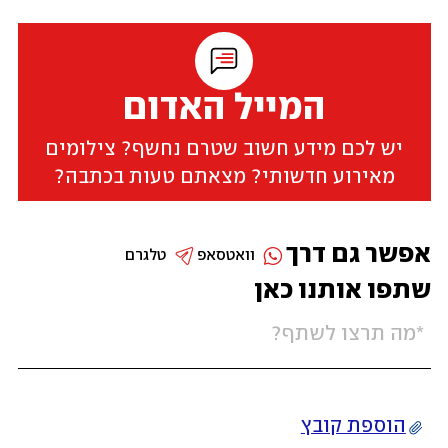
המייל האדום
יש לכם מידע חשוב שטרם נחשף? צילומים
מאירוע חדשותי? מצאתם טעות בכתבה?
אפשר גם דרך
וואטסאפ
טלגרם
שתפו אותנו כאן
הוספת קובץ