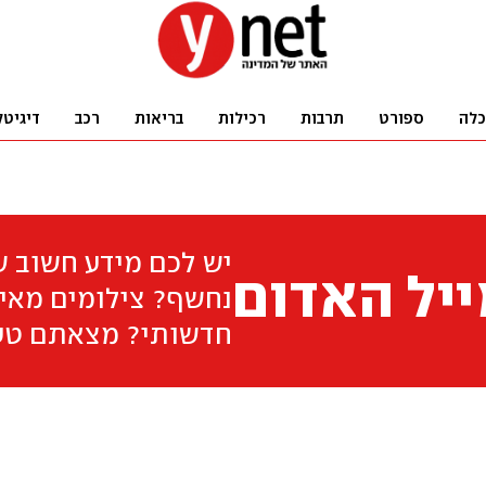
כלה
ספורט
תרבות
רכילות
בריאות
רכב
דיגיטל
יש לכם מידע חשוב 
יל האדום
נחשף? צילומים מאיר
חדשותי? מצאתם טע