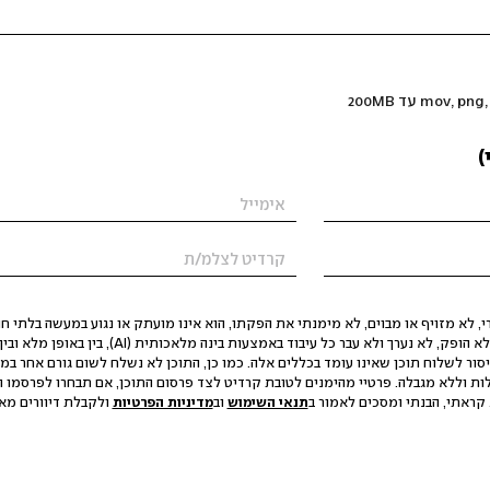
)
 לא מזויף או מבוים, לא מימנתי את הפקתו, הוא אינו מועתק או נגוע במעשה בלתי חוק
הסגת גבול ופגיעה בפרטיות. התוכן לא הופק, לא נערך ולא עבר כל עיבוד באמצעות ב
יסור לשלוח תוכן שאינו עומד בכללים אלה. כמו כן, התוכן לא נשלח לשום גורם אחר במ
ות וללא מגבלה. פרטיי מהימנים לטובת קרדיט לצד פרסום התוכן, אם תבחרו לפרסמו ו
קראתי, הבנתי ומסכים לאמור ב
תנאי השימוש
וב
מדיניות הפרטיות
ולקבלת דיוורים מאתר t