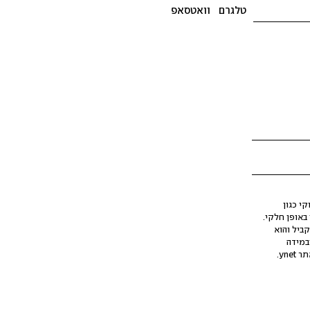
טלגרם
וואטסאפ
י כגון
ינה מלאכותית (AI), בין באופן מלא ובין באופן חלקי.
קביל והוא
במידה
yne.