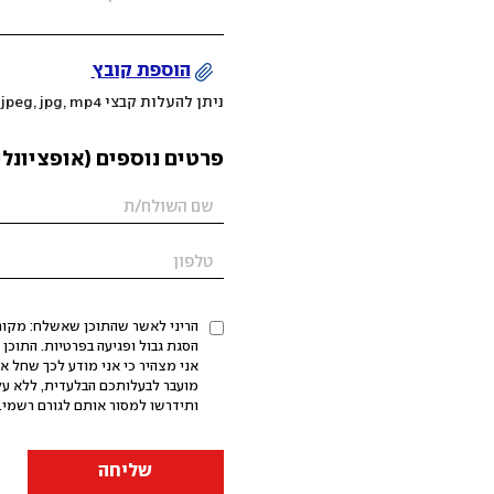
הוספת קובץ
ניתן להעלות קבצי mov, png, jpeg, jpg, mp4 עד 200MB
פרטים נוספים (אופציונלי
הריני לאשר שהתוכן שאשלח: מקורי,
אני מצהיר כי אני מודע לכך שחל א
מועבר לבעלותכם הבלעדית, ללא על
ותידרשו למסור אותם לגורם רשמי. 
שליחה