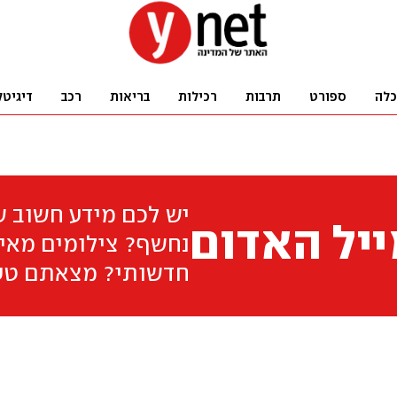
כלה
ספורט
תרבות
רכילות
בריאות
רכב
דיגיטל
יש לכם מידע חשוב 
יל האדום
נחשף? צילומים מאיר
חדשותי? מצאתם טע