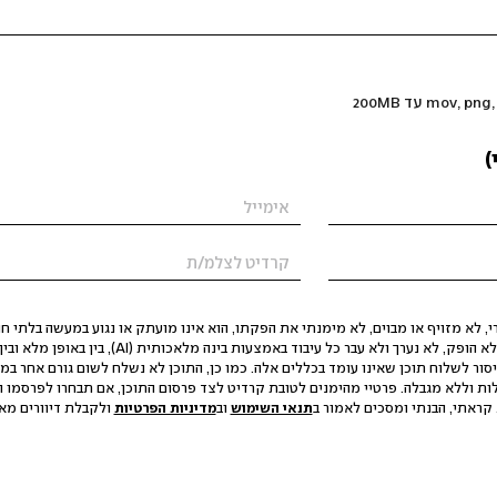
)
 לא מזויף או מבוים, לא מימנתי את הפקתו, הוא אינו מועתק או נגוע במעשה בלתי חוק
הסגת גבול ופגיעה בפרטיות. התוכן לא הופק, לא נערך ולא עבר כל עיבוד באמצעות ב
יסור לשלוח תוכן שאינו עומד בכללים אלה. כמו כן, התוכן לא נשלח לשום גורם אחר במ
ות וללא מגבלה. פרטיי מהימנים לטובת קרדיט לצד פרסום התוכן, אם תבחרו לפרסמו ו
קראתי, הבנתי ומסכים לאמור ב
תנאי השימוש
וב
מדיניות הפרטיות
ולקבלת דיוורים מאתר t