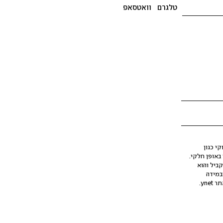
טלגרם
וואטסאפ
י כגון
ינה מלאכותית (AI), בין באופן מלא ובין באופן חלקי.
קביל והוא
במידה
yne.