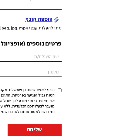
הוספת קובץ
ניתן להעלות קבצי mov, png, jpeg, jpg, mp4 עד 200MB
פרטים נוספים (אופציונלי
הריני לאשר שהתוכן שאשלח: מקורי,
אני מצהיר כי אני מודע לכך שחל א
מועבר לבעלותכם הבלעדית, ללא על
ותידרשו למסור אותם לגורם רשמי. 
שליחה