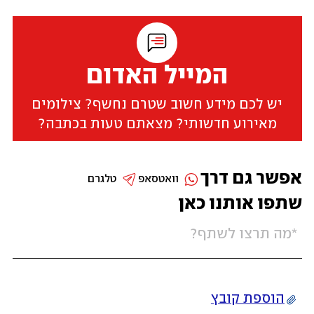
המייל האדום
יש לכם מידע חשוב שטרם נחשף? צילומים
מאירוע חדשותי? מצאתם טעות בכתבה?
אפשר גם דרך
וואטסאפ
טלגרם
שתפו אותנו כאן
הוספת קובץ