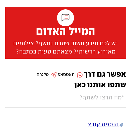
המייל האדום
יש לכם מידע חשוב שטרם נחשף? צילומים
מאירוע חדשותי? מצאתם טעות בכתבה?
אפשר גם דרך
וואטסאפ
טלגרם
שתפו אותנו כאן
הוספת קובץ