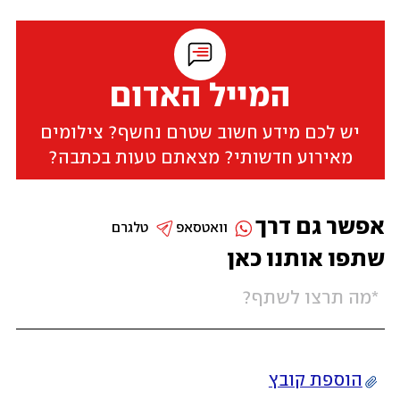
המייל האדום
יש לכם מידע חשוב שטרם נחשף? צילומים
מאירוע חדשותי? מצאתם טעות בכתבה?
אפשר גם דרך
וואטסאפ
טלגרם
שתפו אותנו כאן
הוספת קובץ