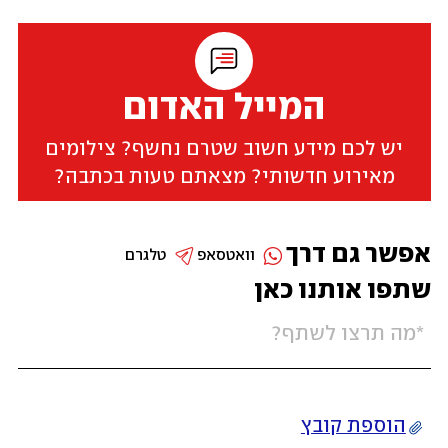
המייל האדום
יש לכם מידע חשוב שטרם נחשף? צילומים
מאירוע חדשותי? מצאתם טעות בכתבה?
אפשר גם דרך
וואטסאפ
טלגרם
שתפו אותנו כאן
הוספת קובץ