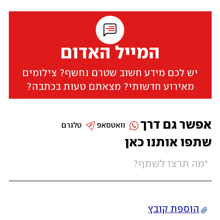
המייל האדום
יש לכם מידע חשוב שטרם נחשף? צילומים
מאירוע חדשותי? מצאתם טעות בכתבה?
אפשר גם דרך
וואטסאפ
טלגרם
שתפו אותנו כאן
הוספת קובץ