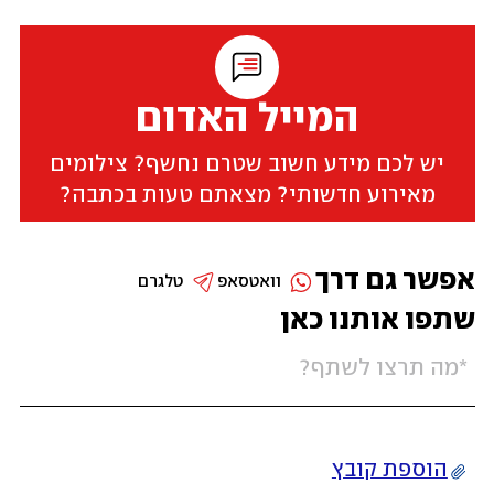
המייל האדום
יש לכם מידע חשוב שטרם נחשף? צילומים
מאירוע חדשותי? מצאתם טעות בכתבה?
אפשר גם דרך
וואטסאפ
טלגרם
שתפו אותנו כאן
הוספת קובץ