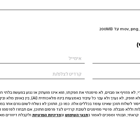
)
 לא מזויף או מבוים, לא מימנתי את הפקתו, הוא אינו מועתק או נגוע במעשה בלתי חוק
הסגת גבול ופגיעה בפרטיות. התוכן לא הופק, לא נערך ולא עבר כל עיבוד באמצעות ב
יסור לשלוח תוכן שאינו עומד בכללים אלה. כמו כן, התוכן לא נשלח לשום גורם אחר במ
ות וללא מגבלה. פרטיי מהימנים לטובת קרדיט לצד פרסום התוכן, אם תבחרו לפרסמו ו
קראתי, הבנתי ומסכים לאמור ב
תנאי השימוש
וב
מדיניות הפרטיות
ולקבלת דיוורים מאתר t