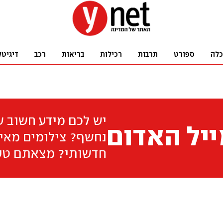
כלה
ספורט
תרבות
רכילות
בריאות
רכב
דיגיטל
יש לכם מידע חשוב 
יל האדום
נחשף? צילומים מאיר
חדשותי? מצאתם טע