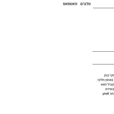
טלגרם
וואטסאפ
י כגון
ינה מלאכותית (AI), בין באופן מלא ובין באופן חלקי.
קביל והוא
במידה
yne.