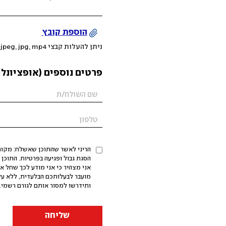
הוספת קובץ
ניתן להעלות קבצי mov, png, jpeg, jpg, mp4 עד 200MB
פרטים נוספים (אופציונלי
הריני לאשר שהתוכן שאשלח: מקורי,
אני מצהיר כי אני מודע לכך שחל א
מועבר לבעלותכם הבלעדית, ללא על
ותידרשו למסור אותם לגורם רשמי. 
שליחה