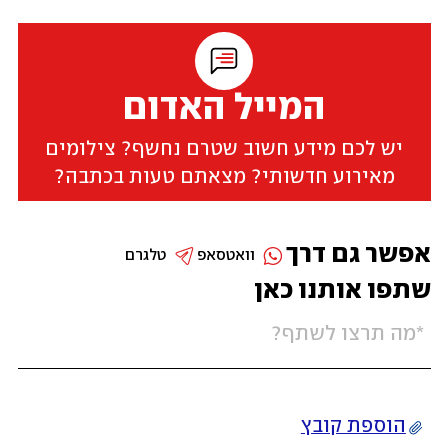
המייל האדום
יש לכם מידע חשוב שטרם נחשף? צילומים
מאירוע חדשותי? מצאתם טעות בכתבה?
אפשר גם דרך
וואטסאפ
טלגרם
שתפו אותנו כאן
הוספת קובץ