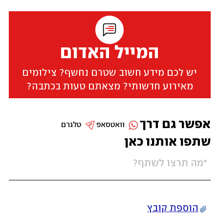
המייל האדום
יש לכם מידע חשוב שטרם נחשף? צילומים
מאירוע חדשותי? מצאתם טעות בכתבה?
אפשר גם דרך
וואטסאפ
טלגרם
שתפו אותנו כאן
הוספת קובץ