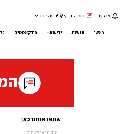
מבזקים
דווחו לנו
°
31
תל אביב
ראשי
חדשות
ידיעות+
פודקאסטים
כל
המי
שתפו אותנו כאן