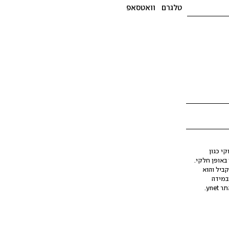
טלגרם
וואטסאפ
י כגון
ינה מלאכותית (AI), בין באופן מלא ובין באופן חלקי.
קביל והוא
במידה
yne.