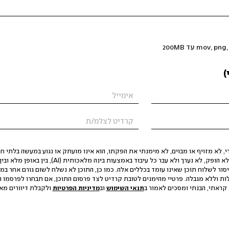
)
 לא מזויף או מבוים, לא מימנתי את הפקתו, הוא אינו מועתק או נגוע במעשה בלתי חוק
הסגת גבול ופגיעה בפרטיות. התוכן לא הופק, לא נערך ולא עבר כל עיבוד באמצעות ב
יסור לשלוח תוכן שאינו עומד בכללים אלה. כמו כן, התוכן לא נשלח לשום גורם אחר במ
ות וללא מגבלה. פרטיי מהימנים לטובת קרדיט לצד פרסום התוכן, אם תבחרו לפרסמו ו
קראתי, הבנתי ומסכים לאמור ב
תנאי השימוש
וב
מדיניות הפרטיות
ולקבלת דיוורים מאתר t