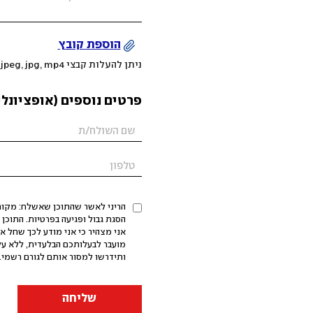
הוספת קובץ
ניתן להעלות קבצי mov, png, jpeg, jpg, mp4 עד 200MB
פרטים נוספים (אופציונלי
הריני לאשר שהתוכן שאשלח: מקורי,
אני מצהיר כי אני מודע לכך שחל א
מועבר לבעלותכם הבלעדית, ללא על
ותידרשו למסור אותם לגורם רשמי. 
שליחה