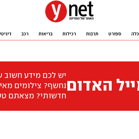
כלה
ספורט
תרבות
רכילות
בריאות
רכב
דיגיטל
יש לכם מידע חשוב 
יל האדום
נחשף? צילומים מאיר
חדשותי? מצאתם טע