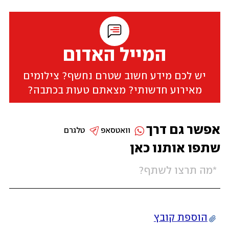
המייל האדום
יש לכם מידע חשוב שטרם נחשף? צילומים
מאירוע חדשותי? מצאתם טעות בכתבה?
אפשר גם דרך
וואטסאפ
טלגרם
שתפו אותנו כאן
הוספת קובץ