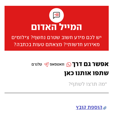
המייל האדום
יש לכם מידע חשוב שטרם נחשף? צילומים
מאירוע חדשותי? מצאתם טעות בכתבה?
אפשר גם דרך
וואטסאפ
טלגרם
שתפו אותנו כאן
הוספת קובץ