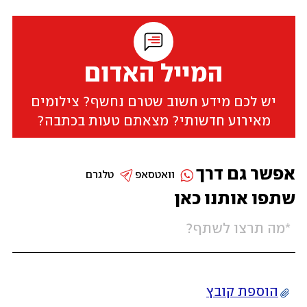
המייל האדום
יש לכם מידע חשוב שטרם נחשף? צילומים
מאירוע חדשותי? מצאתם טעות בכתבה?
אפשר גם דרך
וואטסאפ
טלגרם
שתפו אותנו כאן
הוספת קובץ