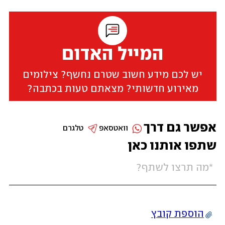
המייל האדום
יש לכם מידע חשוב שטרם נחשף? צילומים
מאירוע חדשותי? מצאתם טעות בכתבה?
אפשר גם דרך
וואטסאפ
טלגרם
שתפו אותנו כאן
הוספת קובץ