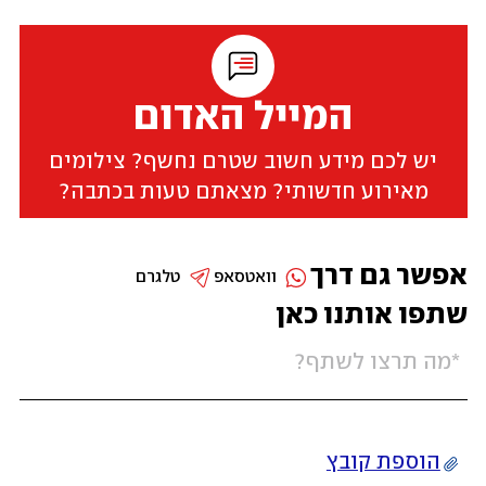
המייל האדום
יש לכם מידע חשוב שטרם נחשף? צילומים
מאירוע חדשותי? מצאתם טעות בכתבה?
אפשר גם דרך
וואטסאפ
טלגרם
שתפו אותנו כאן
הוספת קובץ