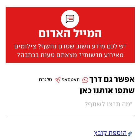
המייל האדום
יש לכם מידע חשוב שטרם נחשף? צילומים
מאירוע חדשותי? מצאתם טעות בכתבה?
אפשר גם דרך
וואטסאפ
טלגרם
שתפו אותנו כאן
הוספת קובץ