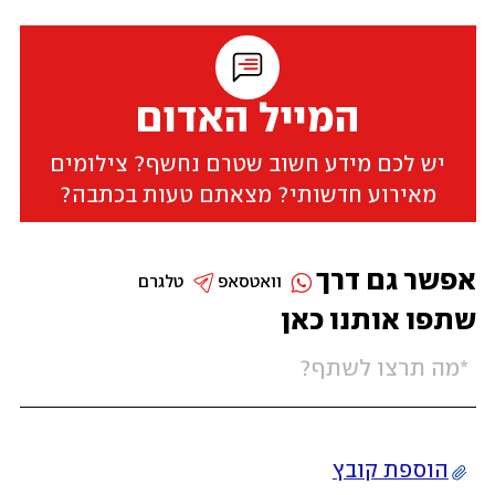
המייל האדום
יש לכם מידע חשוב שטרם נחשף? צילומים
מאירוע חדשותי? מצאתם טעות בכתבה?
אפשר גם דרך
וואטסאפ
טלגרם
שתפו אותנו כאן
הוספת קובץ