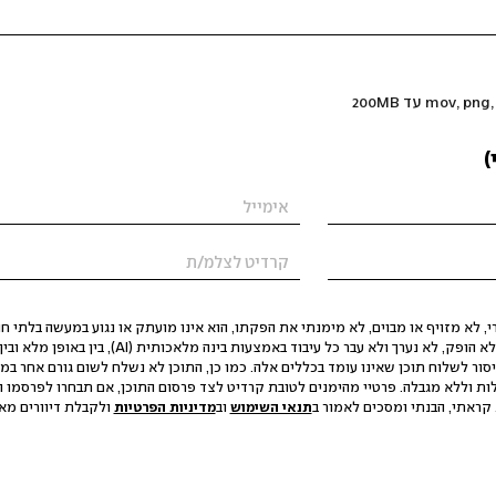
)
 לא מזויף או מבוים, לא מימנתי את הפקתו, הוא אינו מועתק או נגוע במעשה בלתי חוק
הסגת גבול ופגיעה בפרטיות. התוכן לא הופק, לא נערך ולא עבר כל עיבוד באמצעות ב
יסור לשלוח תוכן שאינו עומד בכללים אלה. כמו כן, התוכן לא נשלח לשום גורם אחר במ
ות וללא מגבלה. פרטיי מהימנים לטובת קרדיט לצד פרסום התוכן, אם תבחרו לפרסמו ו
קראתי, הבנתי ומסכים לאמור ב
תנאי השימוש
וב
מדיניות הפרטיות
ולקבלת דיוורים מאתר t