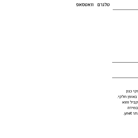
טלגרם
וואטסאפ
י כגון
ינה מלאכותית (AI), בין באופן מלא ובין באופן חלקי.
קביל והוא
במידה
yne.