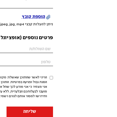
הוספת קובץ
ניתן להעלות קבצי mov, png, jpeg, jpg, mp4 עד 200MB
פרטים נוספים (אופציונלי
הריני לאשר שהתוכן שאשלח: מקורי,
אני מצהיר כי אני מודע לכך שחל א
מועבר לבעלותכם הבלעדית, ללא על
ותידרשו למסור אותם לגורם רשמי. 
שליחה