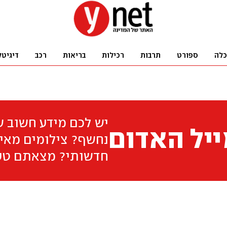
כלה
ספורט
תרבות
רכילות
בריאות
רכב
דיגיטל
יש לכם מידע חשוב 
יל האדום
נחשף? צילומים מאיר
חדשותי? מצאתם טע